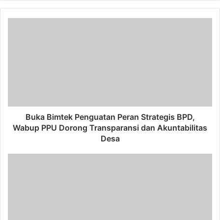
Buka
Bimtek
Penguatan
Peran
Strategis
BPD,
Wabup
PPU
Dorong
Transparansi
Buka Bimtek Penguatan Peran Strategis BPD,
dan
Wabup PPU Dorong Transparansi dan Akuntabilitas
Akuntabilitas
Desa
Desa
Resmi
Dilantik,
DWP
PPU
Periode
2024-