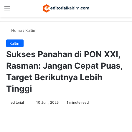
Menu
Switch
Se
Home
/
Kaltim
Kaltim
Sukses Panahan di PON XXI,
Rasman: Jangan Cepat Puas,
Target Berikutnya Lebih
Tinggi
Send
editorial
10 Juni, 2025
1 minute read
an
email