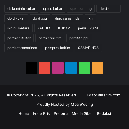
diskominfo kukar
dpmd kukar
dprd bontang
dprd kaltim
dprd kukar
dprd ppu
dprd samarinda
ikn
ikn nusantara
KALTIM
KUKAR
pemilu 2024
pemkab kukar
pemkab kutim
pemkab ppu
pemkot samarinda
pemprov kaltim
SAMARINDA
X
YouTube
Instagram
Telegram
WhatsApp
RSS
© Copyright 2026, All Rights Reserved |
EditorialKaltim.com
|
Proudly Hosted by
MbahKoding
Home
Kode Etik
Pedoman Media Siber
Redaksi
X
YouTube
Instagram
Telegram
WhatsApp
RSS