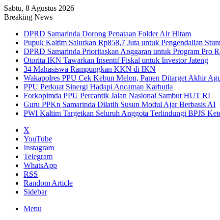
Sabtu, 8 Agustus 2026
Breaking News
DPRD Samarinda Dorong Penataan Folder Air Hitam
Pupuk Kaltim Salurkan Rp858,7 Juta untuk Pengendalian Stun
DPRD Samarinda Prioritaskan Anggaran untuk Program Pro R
Otorita IKN Tawarkan Insentif Fiskal untuk Investor Jateng
34 Mahasiswa Rampungkan KKN di IKN
Wakapolres PPU Cek Kebun Melon, Panen Ditarget Akhir Agu
PPU Perkuat Sinergi Hadapi Ancaman Karhutla
Forkopimda PPU Percantik Jalan Nasional Sambut HUT RI
Guru PPKn Samarinda Dilatih Susun Modul Ajar Berbasis AI
PWI Kaltim Targetkan Seluruh Anggota Terlindungi BPJS Ket
X
YouTube
Instagram
Telegram
WhatsApp
RSS
Random Article
Sidebar
Menu