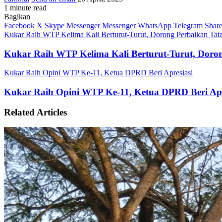
1 minute read
Bagikan
Facebook
X
Skype
Messenger
Messenger
WhatsApp
Telegram
Share
Kukar Raih WTP Kelima Kali Berturut-Turut, Dorong Perbaikan Tat
Kukar Raih WTP Kelima Kali Berturut-Turut, Doro
Kukar Raih Opini WTP Ke-11, Ketua DPRD Beri Apresiasi
Kukar Raih Opini WTP Ke-11, Ketua DPRD Beri Apr
Related Articles