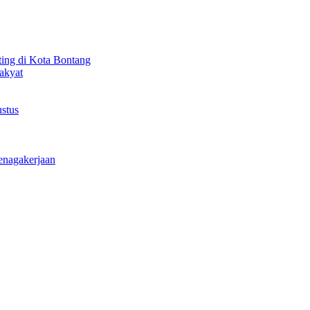
ting di Kota Bontang
akyat
stus
enagakerjaan