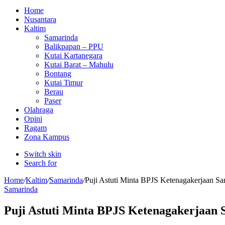
Home
Nusantara
Kaltim
Samarinda
Balikpapan – PPU
Kutai Kartanegara
Kutai Barat – Mahulu
Bontang
Kutai Timur
Berau
Paser
Olahraga
Opini
Ragam
Zona Kampus
Switch skin
Search for
Home
/
Kaltim
/
Samarinda
/
Puji Astuti Minta BPJS Ketenagakerjaan Sa
Samarinda
Puji Astuti Minta BPJS Ketenagakerjaan S