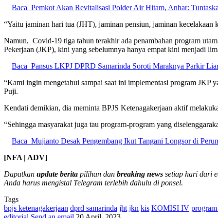
Baca
Pemkot Akan Revitalisasi Polder Air Hitam, Anhar: Tuntask
“Yaitu jaminan hari tua (JHT), jaminan pensiun, jaminan kecelakaan 
Namun, Covid-19 tiga tahun terakhir ada penambahan program utam
Pekerjaan (JKP), kini yang sebelumnya hanya empat kini menjadi li
Baca
Pansus LKPJ DPRD Samarinda Soroti Maraknya Parkir Liar
“Kami ingin mengetahui sampai saat ini implementasi program JKP 
Puji.
Kendati demikian, dia meminta BPJS Ketenagakerjaan aktif melakukan
“Sehingga masyarakat juga tau program-program yang diselenggaraka
Baca
Mujianto Desak Pengembang Ikut Tangani Longsor di Per
[NFA | ADV]
Dapatkan
update berita
pilihan dan
breaking news
setiap hari dari 
Anda harus mengistal Telegram terlebih dahulu di ponsel.
Tags
bpjs ketenagakerjaan
dprd samarinda
jht
jkn
kis
KOMISI IV
program 
editorial
Send an email
20 April, 2023