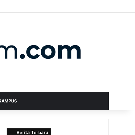
X
YouTube
Instagram
Telegram
WhatsApp
RSS
Random Article
Sidebar
Switch skin
Search for
KAMPUS
Berita Terbaru