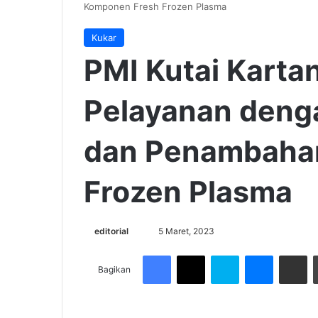
Komponen Fresh Frozen Plasma
Kukar
PMI Kutai Karta
Pelayanan deng
dan Penambaha
Frozen Plasma
Send
editorial
5 Maret, 2023
an
Facebook
X
Skype
Messenge
Share v
email
Bagikan