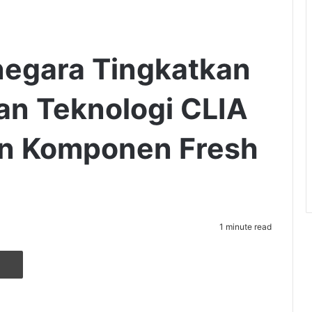
negara Tingkatkan
an Teknologi CLIA
n Komponen Fresh
1 minute read
r
ia Email
Cetak