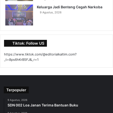
Keluarga Jadi Benteng Cegah Narkoba
9 Agustus, 2026
Tiktok: Follow US
https://www.tiktok.com/@editorialkaltim.com?
_t=8ps6hKrB5FJ&_r=1
Terpopuler
9 Agustus, 2026
SDN 002 Loa Janan Terima Bantuan Buku
9 Agustus, 2026