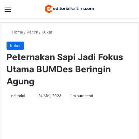
Menu
Switch
Se
Home
/
Kaltim
/
Kukar
Kukar
Peternakan Sapi Jadi Fokus
Utama BUMDes Beringin
Agung
Send
editorial
24 Mei, 2023
1 minute read
an
email