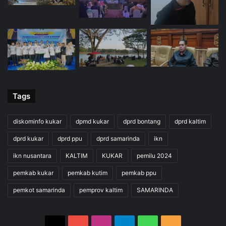
Tags
diskominfo kukar
dpmd kukar
dprd bontang
dprd kaltim
dprd kukar
dprd ppu
dprd samarinda
ikn
ikn nusantara
KALTIM
KUKAR
pemilu 2024
pemkab kukar
pemkab kutim
pemkab ppu
pemkot samarinda
pemprov kaltim
SAMARINDA
X
YouTube
Instagram
Telegram
WhatsApp
RSS