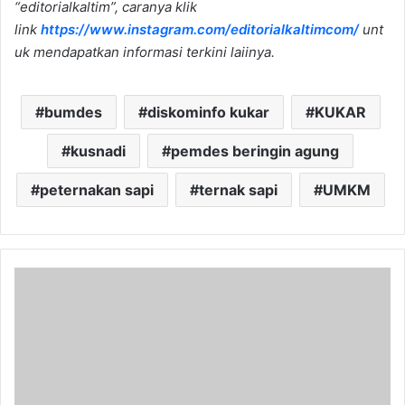
“editorialkaltim”, caranya klik
link
https://www.instagram.com/editorialkaltimcom/
unt
uk mendapatkan informasi terkini laiinya.
bumdes
diskominfo kukar
KUKAR
kusnadi
pemdes beringin agung
peternakan sapi
ternak sapi
UMKM
Kembangkan
Potensi
Wisata,
Dua
Desa
di
Muara