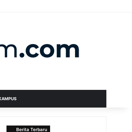
X
YouTube
Instagram
Telegram
WhatsApp
RSS
Random Article
Sidebar
Switch skin
Search for
KAMPUS
Berita Terbaru