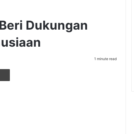
 Beri Dukungan
usiaan
1 minute read
r
ia Email
Cetak