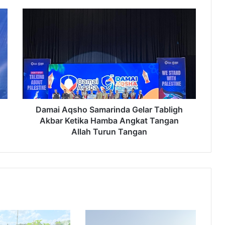
Damai
Aqsho
Samarinda
Gelar
Tabligh
Akbar
Ketika
Hamba
Angkat
Tangan
Damai Aqsho Samarinda Gelar Tabligh
Allah
Akbar Ketika Hamba Angkat Tangan
Turun
Allah Turun Tangan
Tangan