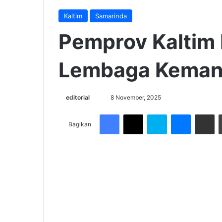
Kaltim
Samarinda
Pemprov Kaltim
Lembaga Keman
Send
editorial
8 November, 2025
an
Facebook
X
Skype
Messenge
Share v
email
Bagikan