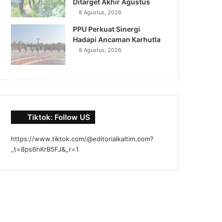
Ditarget Akhir Agustus
8 Agustus, 2026
PPU Perkuat Sinergi
Hadapi Ancaman Karhutla
8 Agustus, 2026
Tiktok: Follow US
https://www.tiktok.com/@editorialkaltim.com?
_t=8ps6hKrB5FJ&_r=1