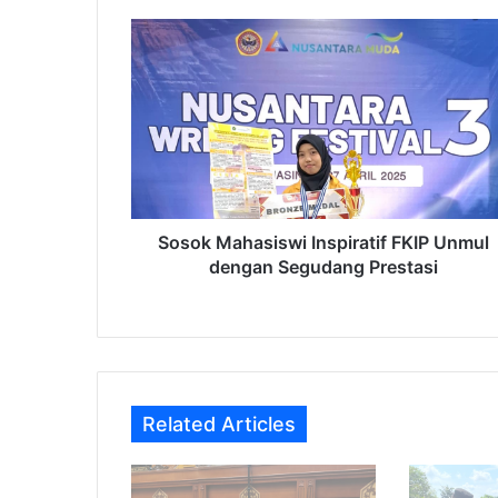
Sosok
Mahasiswi
Inspiratif
FKIP
Unmul
dengan
Segudang
Prestasi
Sosok Mahasiswi Inspiratif FKIP Unmul
dengan Segudang Prestasi
Related Articles