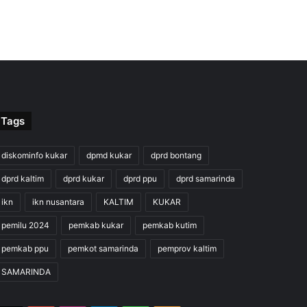
Tags
diskominfo kukar
dpmd kukar
dprd bontang
dprd kaltim
dprd kukar
dprd ppu
dprd samarinda
ikn
ikn nusantara
KALTIM
KUKAR
pemilu 2024
pemkab kukar
pemkab kutim
pemkab ppu
pemkot samarinda
pemprov kaltim
SAMARINDA