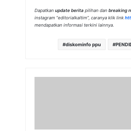
Dapatkan
update berita
pilihan dan
breaking 
instagram “editorialkaltim”, caranya klik link
ht
mendapatkan informasi terkini lainnya.
diskominfo ppu
PENDI
Pemkab
PPU
Serahkan
Rotavator,
Dukung
Program
Swasembada
Pangan
Nasional