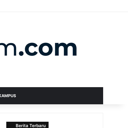
X
YouTube
Instagram
Telegram
WhatsApp
RSS
Random Article
Sidebar
Switch skin
Search for
KAMPUS
Berita Terbaru