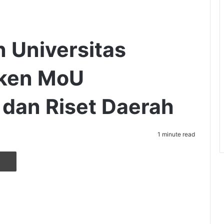
 Universitas
ken MoU
dan Riset Daerah
1 minute read
r
ia Email
Cetak