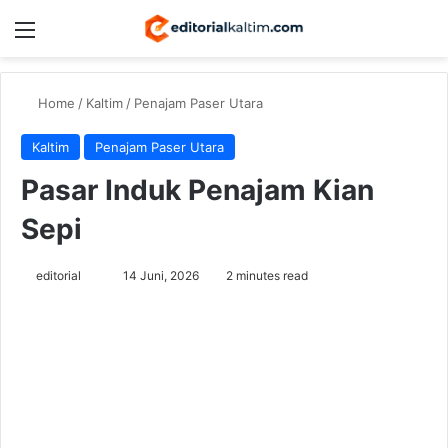
Menu
Switch
Se
Home
/
Kaltim
/
Penajam Paser Utara
Kaltim
Penajam Paser Utara
Pasar Induk Penajam Kian
Sepi
Send
editorial
14 Juni, 2026
2 minutes read
an
email