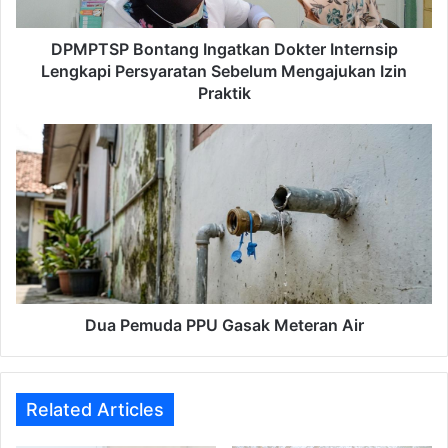
Sebelum
Mengajukan
Izin
DPMPTSP Bontang Ingatkan Dokter Internsip
Praktik
Lengkapi Persyaratan Sebelum Mengajukan Izin
Praktik
Dua
Pemuda
PPU
Gasak
Meteran
Air
Dua Pemuda PPU Gasak Meteran Air
Related Articles