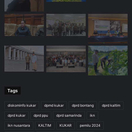
Tags
diskominfo kukar
dpmd kukar
dprd bontang
dprd kaltim
dprd kukar
dprd ppu
dprd samarinda
ikn
ikn nusantara
KALTIM
KUKAR
pemilu 2024