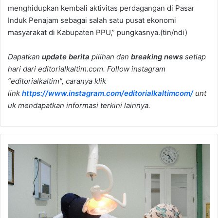
menghidupkan kembali aktivitas perdagangan di Pasar
Induk Penajam sebagai salah satu pusat ekonomi
masyarakat di Kabupaten PPU,” pungkasnya.(tin/ndi)
Dapatkan
update berita
pilihan dan
breaking news
setiap
hari dari editorialkaltim.com. Follow instagram
“editorialkaltim”, caranya klik
link
https://www.instagram.com/editorialkaltimcom/
unt
uk mendapatkan informasi terkini lainnya.
DPMPTSP
Bontang
Ingatkan
Dokter
Internsip
Lengkapi
Persyaratan