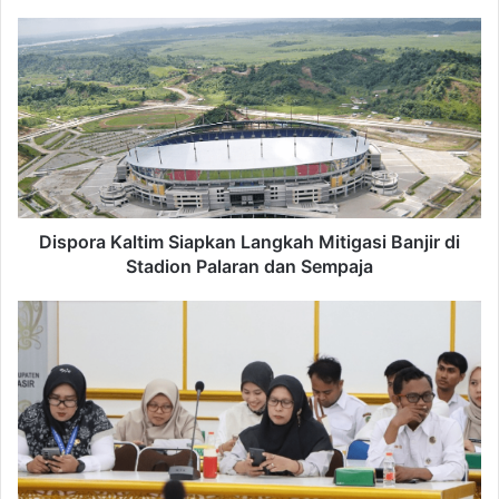
Dispora
Kaltim
Siapkan
Langkah
Mitigasi
Banjir
di
Stadion
Palaran
dan
Dispora Kaltim Siapkan Langkah Mitigasi Banjir di
Sempaja
Stadion Palaran dan Sempaja
Bapelitbang
PPU
Gelar
Sosialisasi
Perbup
Nomor
9
Tahun
2025