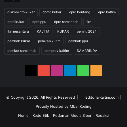
diskominfo kukar
dpmd kukar
dprd bontang
dprd kaltim
dprd kukar
dprd ppu
dprd samarinda
ikn
ikn nusantara
KALTIM
KUKAR
pemilu 2024
pemkab kukar
pemkab kutim
pemkab ppu
pemkot samarinda
pemprov kaltim
SAMARINDA
X
YouTube
Instagram
Telegram
WhatsApp
RSS
© Copyright 2026, All Rights Reserved |
EditorialKaltim.com
|
Proudly Hosted by
MbahKoding
Home
Kode Etik
Pedoman Media Siber
Redaksi