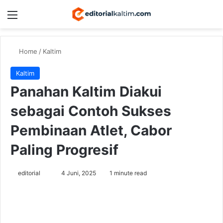
Menu
Switch
Se
Home
/
Kaltim
Kaltim
Panahan Kaltim Diakui
sebagai Contoh Sukses
Pembinaan Atlet, Cabor
Paling Progresif
Send
editorial
4 Juni, 2025
1 minute read
an
email