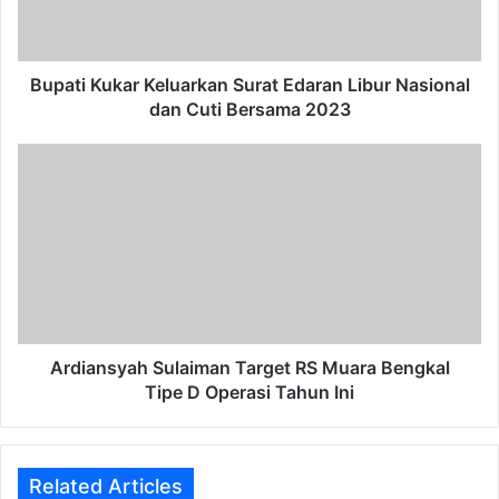
Nasional
dan
Cuti
Bersama
Bupati Kukar Keluarkan Surat Edaran Libur Nasional
2023
dan Cuti Bersama 2023
Ardiansyah
Sulaiman
Target
RS
Muara
Bengkal
Tipe
D
Operasi
Tahun
Ardiansyah Sulaiman Target RS Muara Bengkal
Ini
Tipe D Operasi Tahun Ini
Related Articles