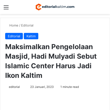
Menu
Switch
Se
Home
/
Editorial
Editorial
Kaltim
Maksimalkan Pengelolaan
Masjid, Hadi Mulyadi Sebut
Islamic Center Harus Jadi
Ikon Kaltim
Send
editorial
23 Januari, 2023
1 minute read
an
email