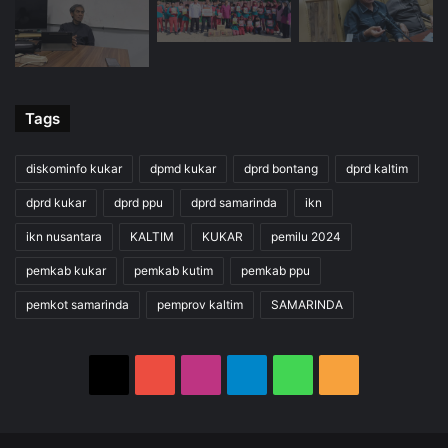
Tags
diskominfo kukar
dpmd kukar
dprd bontang
dprd kaltim
dprd kukar
dprd ppu
dprd samarinda
ikn
ikn nusantara
KALTIM
KUKAR
pemilu 2024
pemkab kukar
pemkab kutim
pemkab ppu
pemkot samarinda
pemprov kaltim
SAMARINDA
X
YouTube
Instagram
Telegram
WhatsApp
RSS