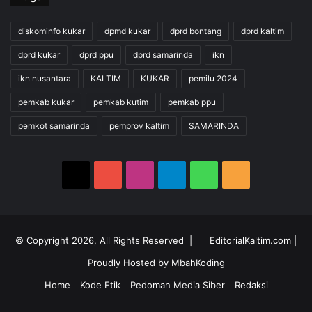
diskominfo kukar
dpmd kukar
dprd bontang
dprd kaltim
dprd kukar
dprd ppu
dprd samarinda
ikn
ikn nusantara
KALTIM
KUKAR
pemilu 2024
pemkab kukar
pemkab kutim
pemkab ppu
pemkot samarinda
pemprov kaltim
SAMARINDA
X
YouTube
Instagram
Telegram
WhatsApp
RSS
© Copyright 2026, All Rights Reserved |
EditorialKaltim.com
|
Proudly Hosted by
MbahKoding
Home
Kode Etik
Pedoman Media Siber
Redaksi