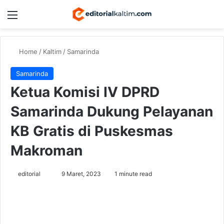
Menu
Switch
Se
Home
/
Kaltim
/
Samarinda
Samarinda
Ketua Komisi IV DPRD
Samarinda Dukung Pelayanan
KB Gratis di Puskesmas
Makroman
Send
editorial
9 Maret, 2023
1 minute read
an
email