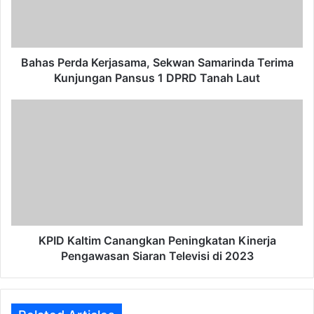
Terima
Kunjungan
Pansus
1
DPRD
Bahas Perda Kerjasama, Sekwan Samarinda Terima
Tanah
Kunjungan Pansus 1 DPRD Tanah Laut
Laut
KPID
Kaltim
Canangkan
Peningkatan
Kinerja
Pengawasan
Siaran
Televisi
di
2023
KPID Kaltim Canangkan Peningkatan Kinerja
Pengawasan Siaran Televisi di 2023