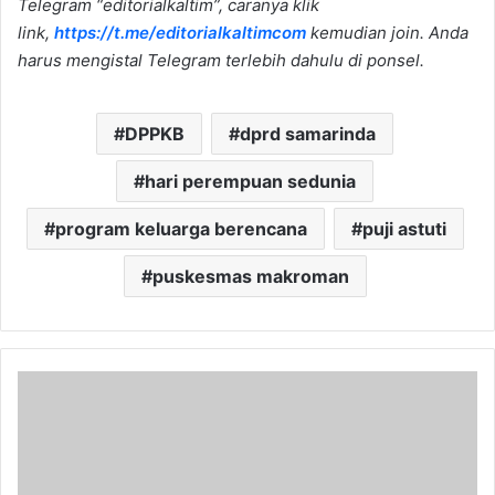
Telegram “editorialkaltim”, caranya klik
link,
https://t.me/editorialkaltimcom
kemudian join. Anda
harus mengistal Telegram terlebih dahulu di ponsel.
DPPKB
dprd samarinda
hari perempuan sedunia
program keluarga berencana
puji astuti
puskesmas makroman
Bahas
Perda
Kerjasama,
Sekwan
Samarinda