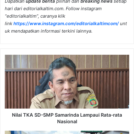
Dapatkan
update berita
pilihan dan
breaking news
setiap
hari dari editorialkaltim.com. Follow instagram
“editorialkaltim”, caranya klik
link
https://www.instagram.com/editorialkaltimcom/
unt
uk mendapatkan informasi terkini lainnya.
Nilai
TKA
SD-
SMP
Samarinda
Lampaui
Rata-
rata
Nasional
Nilai TKA SD-SMP Samarinda Lampaui Rata-rata
Nasional
Parkir