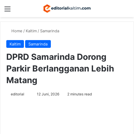
Menu
Switch
Se
Home
/
Kaltim
/
Samarinda
Kaltim
Samarinda
DPRD Samarinda Dorong
Parkir Berlangganan Lebih
Matang
Send
editorial
12 Juni, 2026
2 minutes read
an
email