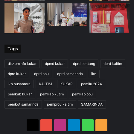
Tags
diskominfo kukar
dpmd kukar
dprd bontang
dprd kaltim
dprd kukar
dprd ppu
dprd samarinda
ikn
ikn nusantara
KALTIM
KUKAR
pemilu 2024
pemkab kukar
pemkab kutim
pemkab ppu
pemkot samarinda
pemprov kaltim
SAMARINDA
X
YouTube
Instagram
Telegram
WhatsApp
RSS