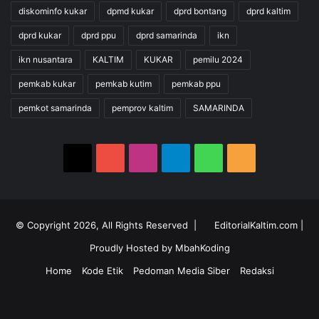
diskominfo kukar
dpmd kukar
dprd bontang
dprd kaltim
dprd kukar
dprd ppu
dprd samarinda
ikn
ikn nusantara
KALTIM
KUKAR
pemilu 2024
pemkab kukar
pemkab kutim
pemkab ppu
pemkot samarinda
pemprov kaltim
SAMARINDA
X
YouTube
Instagram
Telegram
WhatsApp
RSS
© Copyright 2026, All Rights Reserved |
EditorialKaltim.com
|
Proudly Hosted by
MbahKoding
Home
Kode Etik
Pedoman Media Siber
Redaksi
X
YouTube
Instagram
Telegram
WhatsApp
RSS