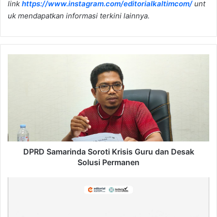
link
https://www.instagram.com/editorialkaltimcom/
unt
uk mendapatkan informasi terkini lainnya.
DPRD
Samarinda
Soroti
Krisis
Guru
dan
Desak
Solusi
Permanen
DPRD Samarinda Soroti Krisis Guru dan Desak
Solusi Permanen
Profil
Sultan
Musa,
Penyair