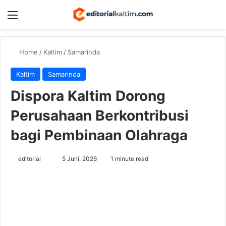
Menu
Switch
Se
Home
/
Kaltim
/
Samarinda
Kaltim
Samarinda
Dispora Kaltim Dorong
Perusahaan Berkontribusi
bagi Pembinaan Olahraga
Send
editorial
5 Juni, 2026
1 minute read
an
email