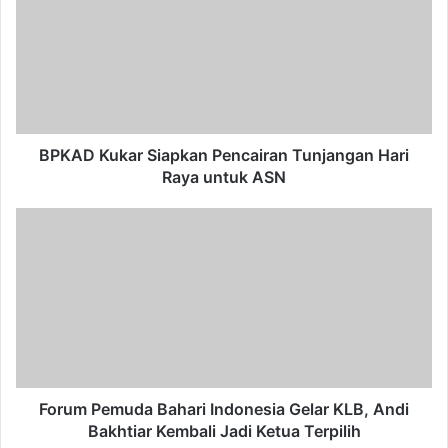
Siapkan
Pencairan
Tunjangan
Hari
Raya
untuk
ASN
BPKAD Kukar Siapkan Pencairan Tunjangan Hari
Raya untuk ASN
Forum
Pemuda
Bahari
Indonesia
Gelar
KLB,
Andi
Bakhtiar
Kembali
Jadi
Forum Pemuda Bahari Indonesia Gelar KLB, Andi
Ketua
Bakhtiar Kembali Jadi Ketua Terpilih