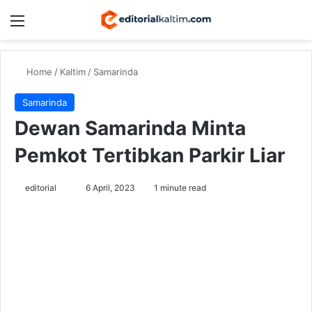
Menu
Switch
Se
Home
/
Kaltim
/
Samarinda
Samarinda
Dewan Samarinda Minta
Pemkot Tertibkan Parkir Liar
Send
editorial
6 April, 2023
1 minute read
an
email