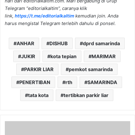
hari dari editorialkaltim.com. Mari bergabung di Grup
Telegram “editorialkaltim”, caranya klik
link,
https://t.me/editorialkaltim
kemudian join.
Anda
harus mengistal Telegram terlebih dahulu di ponsel.
ANHAR
DISHUB
dprd samarinda
JUKIR
kota tepian
MARIMAR
PARKIR LIAR
pemkot samarinda
PENERTIBAN
rth
SAMARINDA
tata kota
tertibkan parkir liar
BPKAD
Kukar