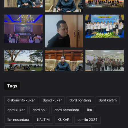
Tags
diskominfo kukar
dpmd kukar
dprd bontang
dprd kaltim
dprd kukar
dprd ppu
dprd samarinda
ikn
ikn nusantara
KALTIM
KUKAR
pemilu 2024