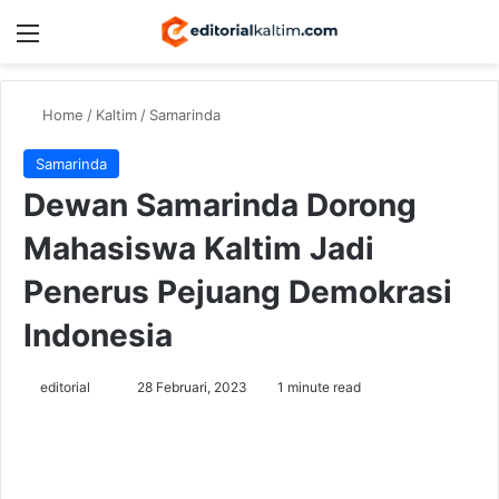
Menu
Switch
Se
Home
/
Kaltim
/
Samarinda
Samarinda
Dewan Samarinda Dorong
Mahasiswa Kaltim Jadi
Penerus Pejuang Demokrasi
Indonesia
Send
editorial
28 Februari, 2023
1 minute read
an
email