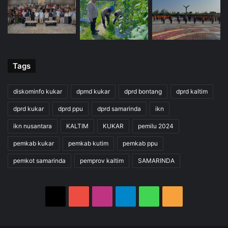
Tags
diskominfo kukar
dpmd kukar
dprd bontang
dprd kaltim
dprd kukar
dprd ppu
dprd samarinda
ikn
ikn nusantara
KALTIM
KUKAR
pemilu 2024
pemkab kukar
pemkab kutim
pemkab ppu
pemkot samarinda
pemprov kaltim
SAMARINDA
X
YouTube
Instagram
Telegram
WhatsApp
RSS