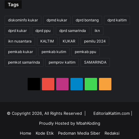
Tags
diskominfo kukar
dpmd kukar
dprd bontang
dprd kaltim
dprd kukar
dprd ppu
dprd samarinda
ikn
ikn nusantara
KALTIM
KUKAR
pemilu 2024
pemkab kukar
pemkab kutim
pemkab ppu
pemkot samarinda
pemprov kaltim
SAMARINDA
X
YouTube
Instagram
Telegram
WhatsApp
RSS
© Copyright 2026, All Rights Reserved |
EditorialKaltim.com
|
Proudly Hosted by
MbahKoding
Home
Kode Etik
Pedoman Media Siber
Redaksi