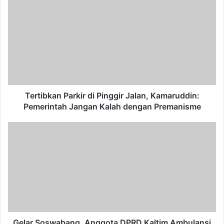
Parkir
di
Pinggir
Jalan,
Kamaruddin:
Pemerintah
Jangan
Kalah
dengan
Tertibkan Parkir di Pinggir Jalan, Kamaruddin:
Premanisme
Pemerintah Jangan Kalah dengan Premanisme
Gelar
Soswabang,
Anggota
DPRD
Kaltim
Ambulansi
Komariah
Ajak
Masyarakat
Jaga
Gelar Soswabang, Anggota DPRD Kaltim Ambulansi