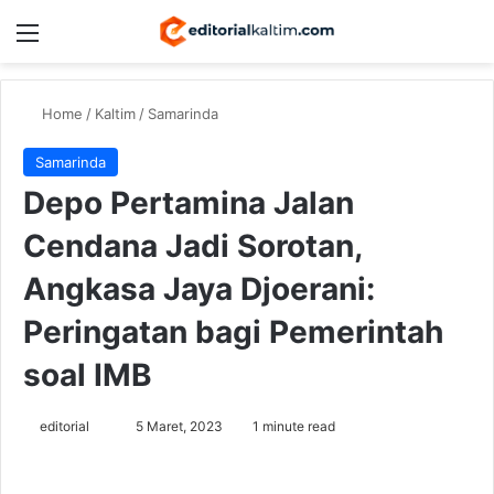
Menu
Switch
Se
Home
/
Kaltim
/
Samarinda
Samarinda
Depo Pertamina Jalan
Cendana Jadi Sorotan,
Angkasa Jaya Djoerani:
Peringatan bagi Pemerintah
soal IMB
Send
editorial
5 Maret, 2023
1 minute read
an
email