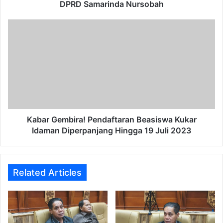
Nursobah
DPRD Samarinda Nursobah
Kabar
Gembira!
Pendaftaran
Beasiswa
Kukar
Idaman
Diperpanjang
Hingga
19
Juli
Kabar Gembira! Pendaftaran Beasiswa Kukar
2023
Idaman Diperpanjang Hingga 19 Juli 2023
Related Articles