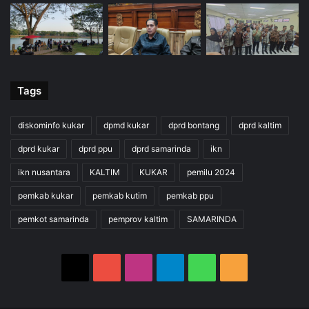
Tags
diskominfo kukar
dpmd kukar
dprd bontang
dprd kaltim
dprd kukar
dprd ppu
dprd samarinda
ikn
ikn nusantara
KALTIM
KUKAR
pemilu 2024
pemkab kukar
pemkab kutim
pemkab ppu
pemkot samarinda
pemprov kaltim
SAMARINDA
X
YouTube
Instagram
Telegram
WhatsApp
RSS