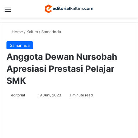
Menu
Switch
Se
Home
/
Kaltim
/
Samarinda
Samarinda
Anggota Dewan Nursobah
Apresiasi Prestasi Pelajar
SMK
Send
editorial
19 Juni, 2023
1 minute read
an
email