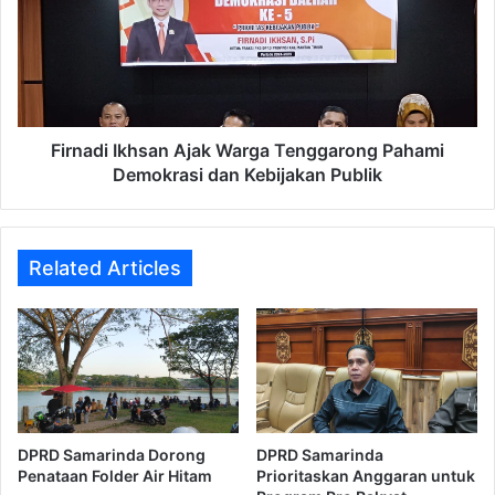
Warga
Tenggarong
Pahami
Demokrasi
dan
Kebijakan
Publik
Firnadi Ikhsan Ajak Warga Tenggarong Pahami
Demokrasi dan Kebijakan Publik
Related Articles
DPRD Samarinda Dorong
DPRD Samarinda
Penataan Folder Air Hitam
Prioritaskan Anggaran untuk