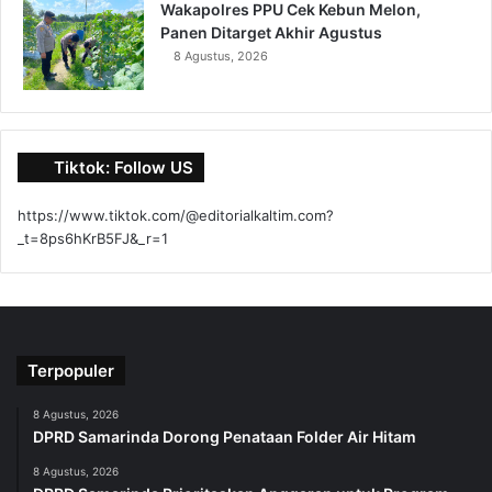
Wakapolres PPU Cek Kebun Melon,
Panen Ditarget Akhir Agustus
8 Agustus, 2026
Tiktok: Follow US
https://www.tiktok.com/@editorialkaltim.com?
_t=8ps6hKrB5FJ&_r=1
Terpopuler
8 Agustus, 2026
DPRD Samarinda Dorong Penataan Folder Air Hitam
8 Agustus, 2026