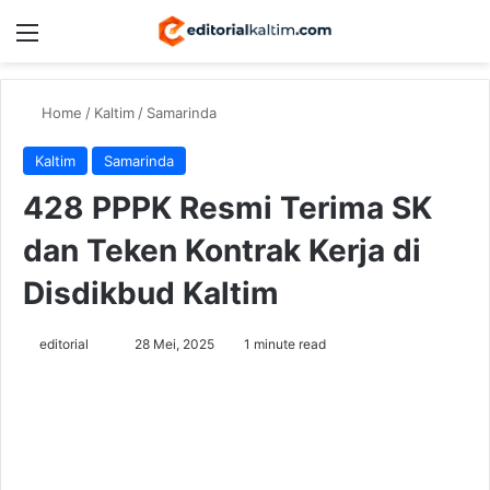
Menu
Switch
Se
Home
/
Kaltim
/
Samarinda
Kaltim
Samarinda
428 PPPK Resmi Terima SK
dan Teken Kontrak Kerja di
Disdikbud Kaltim
Send
editorial
28 Mei, 2025
1 minute read
an
email