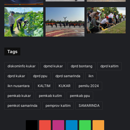
Tags
diskominfo kukar
dpmd kukar
dprd bontang
dprd kaltim
dprd kukar
dprd ppu
dprd samarinda
ikn
ikn nusantara
KALTIM
KUKAR
pemilu 2024
pemkab kukar
pemkab kutim
pemkab ppu
pemkot samarinda
pemprov kaltim
SAMARINDA
X
YouTube
Instagram
Telegram
WhatsApp
RSS