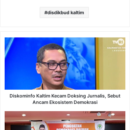
disdikbud kaltim
Diskominfo
Kaltim
Kecam
Doksing
Jurnalis,
Sebut
Ancam
Ekosistem
Demokrasi
Diskominfo Kaltim Kecam Doksing Jurnalis, Sebut
Ancam Ekosistem Demokrasi
Firnadi
Ikhsan
Ajak