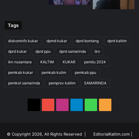
Tags
diskominfo kukar
dpmd kukar
dprd bontang
dprd kaltim
dprd kukar
dprd ppu
dprd samarinda
ikn
ikn nusantara
KALTIM
KUKAR
pemilu 2024
pemkab kukar
pemkab kutim
pemkab ppu
pemkot samarinda
pemprov kaltim
SAMARINDA
X
YouTube
Instagram
Telegram
WhatsApp
RSS
© Copyright 2026, All Rights Reserved |
EditorialKaltim.com
|