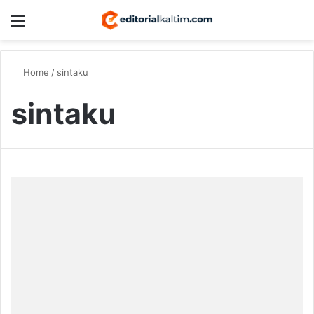
Menu
Switch
S
Home
/
sintaku
sintaku