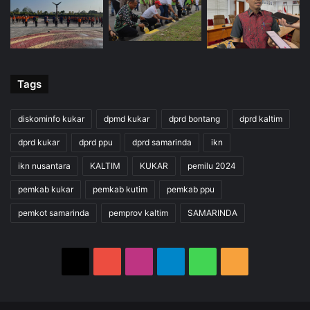
Tags
diskominfo kukar
dpmd kukar
dprd bontang
dprd kaltim
dprd kukar
dprd ppu
dprd samarinda
ikn
ikn nusantara
KALTIM
KUKAR
pemilu 2024
pemkab kukar
pemkab kutim
pemkab ppu
pemkot samarinda
pemprov kaltim
SAMARINDA
X
YouTube
Instagram
Telegram
WhatsApp
RSS