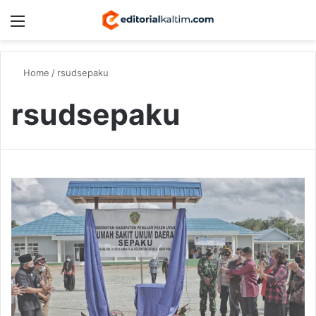
Menu
Switch
S
Home
/
rsudsepaku
rsudsepaku