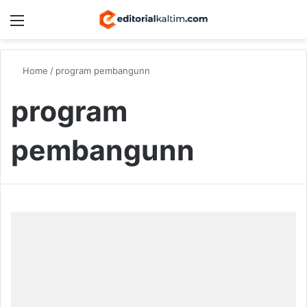
Menu
Switch
S
Home
/
program pembangunn
program
pembangunn