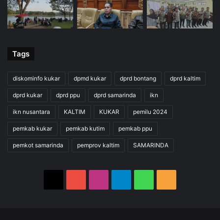
Tags
diskominfo kukar
dpmd kukar
dprd bontang
dprd kaltim
dprd kukar
dprd ppu
dprd samarinda
ikn
ikn nusantara
KALTIM
KUKAR
pemilu 2024
pemkab kukar
pemkab kutim
pemkab ppu
pemkot samarinda
pemprov kaltim
SAMARINDA
X
YouTube
Instagram
Telegram
WhatsApp
RSS