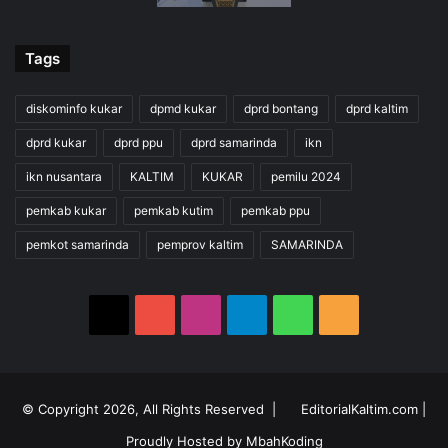
Tags
diskominfo kukar
dpmd kukar
dprd bontang
dprd kaltim
dprd kukar
dprd ppu
dprd samarinda
ikn
ikn nusantara
KALTIM
KUKAR
pemilu 2024
pemkab kukar
pemkab kutim
pemkab ppu
pemkot samarinda
pemprov kaltim
SAMARINDA
X
YouTube
Instagram
Telegram
WhatsApp
RSS
© Copyright 2026, All Rights Reserved |
EditorialKaltim.com
|
Proudly Hosted by
MbahKoding