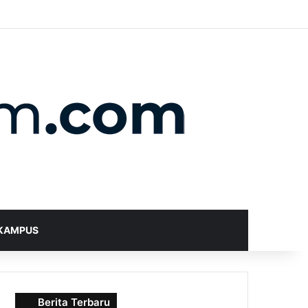
X
YouTube
Instagram
Telegram
WhatsApp
RSS
Random Article
Sidebar
Switch skin
Search for
KAMPUS
Berita Terbaru