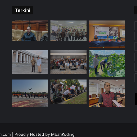
Terkini
im.com
| Proudly Hosted by
MbahKoding
X
YouTube
Instagra
Tele
W