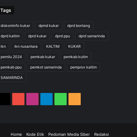
Tags
diskominfo kukar
dpmd kukar
dprd bontang
dprd kaltim
dprd kukar
dprd ppu
dprd samarinda
ikn
ikn nusantara
KALTIM
KUKAR
pemilu 2024
pemkab kukar
pemkab kutim
pemkab ppu
pemkot samarinda
pemprov kaltim
SAMARINDA
X
YouTube
Instagram
Telegram
WhatsApp
RSS
m
gram
hatsApp
RSS
Home
Kode Etik
Pedoman Media Siber
Redaksi