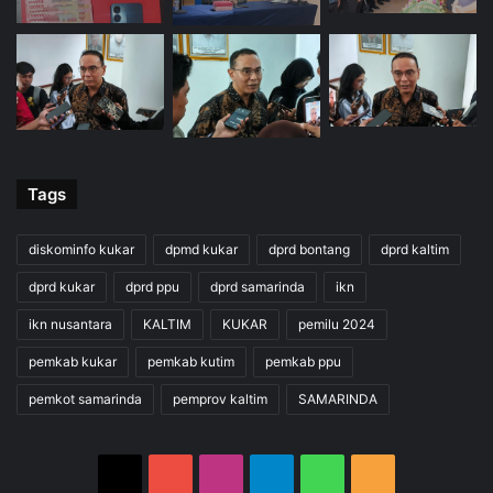
Tags
diskominfo kukar
dpmd kukar
dprd bontang
dprd kaltim
dprd kukar
dprd ppu
dprd samarinda
ikn
ikn nusantara
KALTIM
KUKAR
pemilu 2024
pemkab kukar
pemkab kutim
pemkab ppu
pemkot samarinda
pemprov kaltim
SAMARINDA
X
YouTube
Instagram
Telegram
WhatsApp
RSS