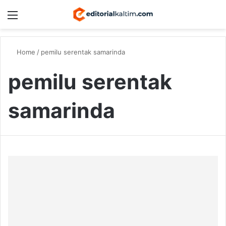
Menu
Switch
S
Home
/
pemilu serentak samarinda
pemilu serentak
samarinda