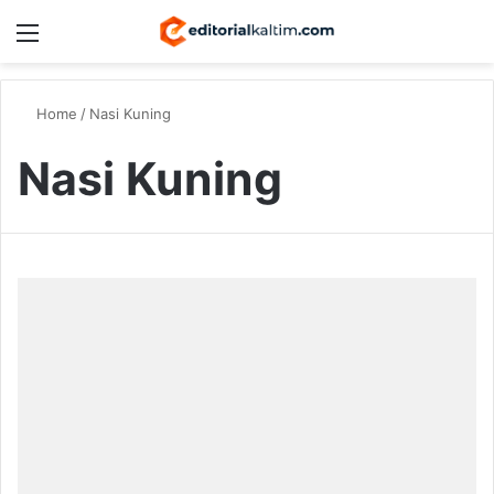
Menu
Switch
S
Home
/
Nasi Kuning
Nasi Kuning