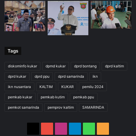
Tags
diskominfo kukar
dpmd kukar
dprd bontang
dprd kaltim
dprd kukar
dprd ppu
dprd samarinda
ikn
ikn nusantara
KALTIM
KUKAR
pemilu 2024
pemkab kukar
pemkab kutim
pemkab ppu
pemkot samarinda
pemprov kaltim
SAMARINDA
X
YouTube
Instagram
Telegram
WhatsApp
RSS