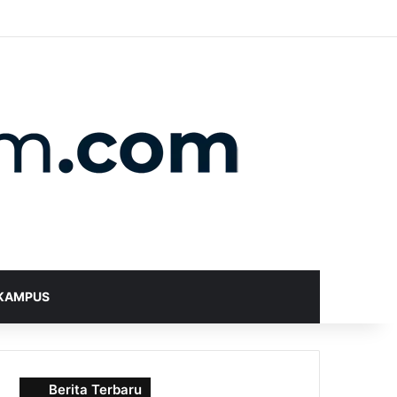
X
YouTube
Instagram
Telegram
WhatsApp
RSS
Random Article
Sidebar
Switch skin
Search for
KAMPUS
Berita Terbaru