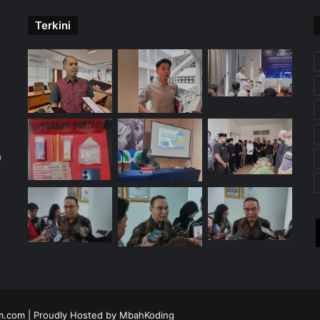
Terkini
m
im.com
| Proudly Hosted by
MbahKoding
X
YouTube
Instagra
Tele
W