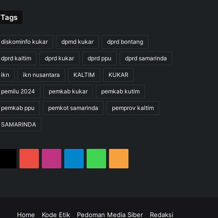
Tags
diskominfo kukar
dpmd kukar
dprd bontang
dprd kaltim
dprd kukar
dprd ppu
dprd samarinda
ikn
ikn nusantara
KALTIM
KUKAR
pemilu 2024
pemkab kukar
pemkab kutim
pemkab ppu
pemkot samarinda
pemprov kaltim
SAMARINDA
X
YouTube
Instagram
Telegram
WhatsApp
RSS
m
gram
hatsApp
RSS
Home
Kode Etik
Pedoman Media Siber
Redaksi