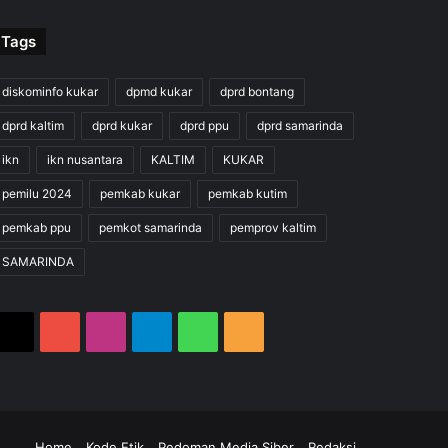
Tags
diskominfo kukar
dpmd kukar
dprd bontang
dprd kaltim
dprd kukar
dprd ppu
dprd samarinda
ikn
ikn nusantara
KALTIM
KUKAR
pemilu 2024
pemkab kukar
pemkab kutim
pemkab ppu
pemkot samarinda
pemprov kaltim
SAMARINDA
X
YouTube
Instagram
Telegram
WhatsApp
RSS
m
gram
hatsApp
RSS
Home
Kode Etik
Pedoman Media Siber
Redaksi