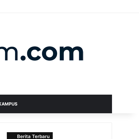
X
YouTube
Instagram
Telegram
WhatsApp
RSS
Random Article
Sidebar
Switch skin
Search for
KAMPUS
Berita Terbaru