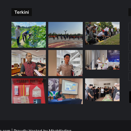
Terkini
im.com
| Proudly Hosted by
MbahKoding
X
YouTube
Instagra
Tele
W