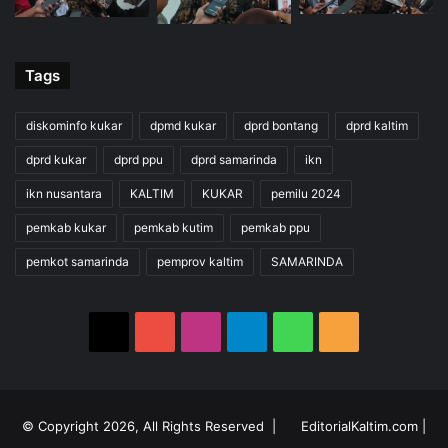
Tags
diskominfo kukar
dpmd kukar
dprd bontang
dprd kaltim
dprd kukar
dprd ppu
dprd samarinda
ikn
ikn nusantara
KALTIM
KUKAR
pemilu 2024
pemkab kukar
pemkab kutim
pemkab ppu
pemkot samarinda
pemprov kaltim
SAMARINDA
X
YouTube
Instagram
Telegram
WhatsApp
RSS
© Copyright 2026, All Rights Reserved |
EditorialKaltim.com
|