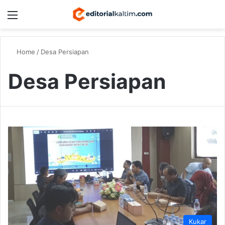
Menu
Switch
S
Home
/
Desa Persiapan
Desa Persiapan
Kukar