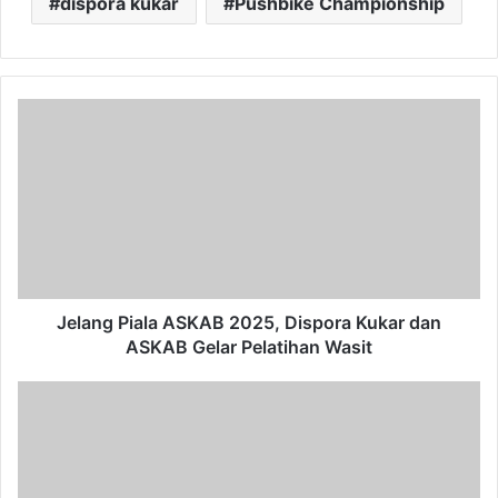
dispora kukar
Pushbike Championship
Jelang
Piala
ASKAB
2025,
Dispora
Kukar
dan
ASKAB
Gelar
Pelatihan
Jelang Piala ASKAB 2025, Dispora Kukar dan
Wasit
ASKAB Gelar Pelatihan Wasit
Sekretaris
DPRD
Kaltim
Tekankan
Kerja