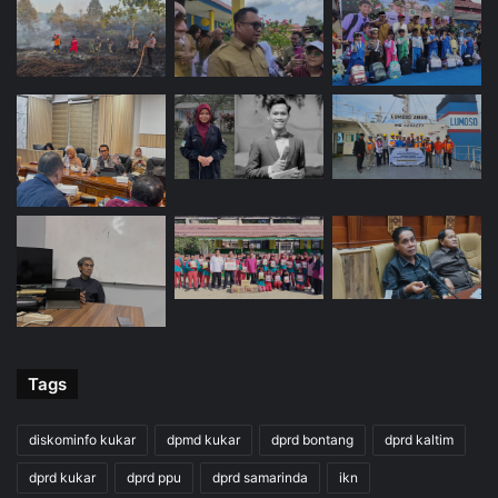
Tags
diskominfo kukar
dpmd kukar
dprd bontang
dprd kaltim
dprd kukar
dprd ppu
dprd samarinda
ikn