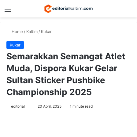
Menu
Switch
Se
Home
/
Kaltim
/
Kukar
Kukar
Semarakkan Semangat Atlet
Muda, Dispora Kukar Gelar
Sultan Sticker Pushbike
Championship 2025
Send
editorial
20 April, 2025
1 minute read
an
email