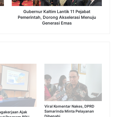
Menuju
Generasi
Gubernur Kaltim Lantik 11 Pejabat
Emas
Pemerintah, Dorong Akselerasi Menuju
Generasi Emas
Viral Komentar Nakes, DPRD
Samarinda Minta Pelayanan
agakerjaan Ajak
Dibenahi
kut Program BPU