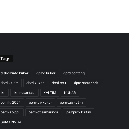
Tags
diskominfo kukar
dpmd kukar
dprd bontang
dprd kaltim
dprd kukar
dprd ppu
dprd samarinda
ikn
ikn nusantara
KALTIM
KUKAR
pemilu 2024
pemkab kukar
pemkab kutim
pemkab ppu
pemkot samarinda
pemprov kaltim
SAMARINDA