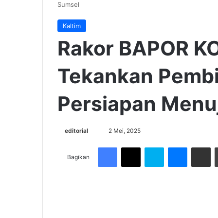
Sumsel
Kaltim
Rakor BAPOR KO
Tekankan Pemb
Persiapan Menu
Send
editorial
2 Mei, 2025
an
Facebook
X
Skype
Messenge
Share v
email
Bagikan