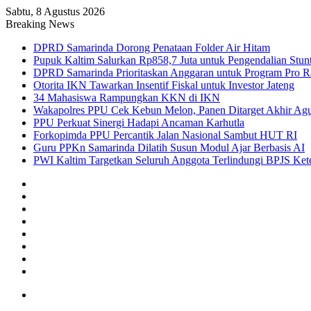
Sabtu, 8 Agustus 2026
Breaking News
DPRD Samarinda Dorong Penataan Folder Air Hitam
Pupuk Kaltim Salurkan Rp858,7 Juta untuk Pengendalian Stun
DPRD Samarinda Prioritaskan Anggaran untuk Program Pro R
Otorita IKN Tawarkan Insentif Fiskal untuk Investor Jateng
34 Mahasiswa Rampungkan KKN di IKN
Wakapolres PPU Cek Kebun Melon, Panen Ditarget Akhir Agu
PPU Perkuat Sinergi Hadapi Ancaman Karhutla
Forkopimda PPU Percantik Jalan Nasional Sambut HUT RI
Guru PPKn Samarinda Dilatih Susun Modul Ajar Berbasis AI
PWI Kaltim Targetkan Seluruh Anggota Terlindungi BPJS Ket
X
YouTube
Instagram
Telegram
WhatsApp
RSS
Random
Article
Sidebar
Menu