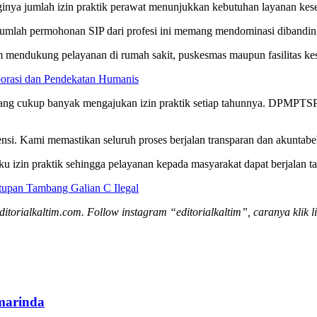
 jumlah izin praktik perawat menunjukkan kebutuhan layanan keseh
umlah permohonan SIP dari profesi ini memang mendominasi dibanding p
m mendukung pelayanan di rumah sakit, puskesmas maupun fasilitas ke
orasi dan Pendekatan Humanis
yang cukup banyak mengajukan izin praktik setiap tahunnya. DPMPTSP 
si. Kami memastikan seluruh proses berjalan transparan dan akuntabel
rlaku izin praktik sehingga pelayanan kepada masyarakat dapat ber
pan Tambang Galian C Ilegal
editorialkaltim.com. Follow instagram “editorialkaltim”, caranya klik l
marinda