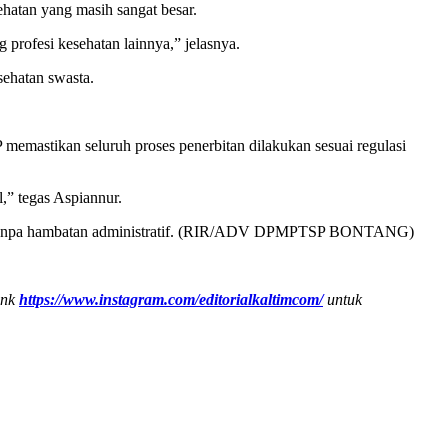
atan yang masih sangat besar.
rofesi kesehatan lainnya,” jelasnya.
sehatan swasta.
memastikan seluruh proses penerbitan dilakukan sesuai regulasi
,” tegas Aspiannur.
jalan tanpa hambatan administratif. (RIR/ADV DPMPTSP BONTANG)
ink
https://www.instagram.com/editorialkaltimcom/
untuk