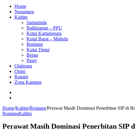
Home
Nusantara
Kaltim
Samarinda
Balikpapan – PPU
Kutai Kartanegara
Kutai Barat – Mahulu
Bontang
Kutai Timur
Berau
Paser
Olahraga
Opini
Ragam
Zona Kampus
Switch
skin
Search
for
Home
/
Kaltim
/
Bontang
/
Perawat Masih Dominasi Penerbitan SIP di B
Bontang
Kaltim
Perawat Masih Dominasi Penerbitan SIP d