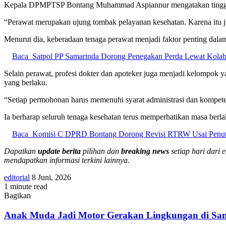
Kepala DPMPTSP Bontang Muhammad Aspiannur mengatakan tingginya
“Perawat merupakan ujung tombak pelayanan kesehatan. Karena itu j
Menurut dia, keberadaan tenaga perawat menjadi faktor penting dala
Baca
Satpol PP Samarinda Dorong Penegakan Perda Lewat Kolab
Selain perawat, profesi dokter dan apoteker juga menjadi kelompok 
yang berlaku.
“Setiap permohonan harus memenuhi syarat administrasi dan kompeten
Ia berharap seluruh tenaga kesehatan terus memperhatikan masa be
Baca
Komisi C DPRD Bontang Dorong Revisi RTRW Usai Penutu
Dapatkan
update berita
pilihan dan
breaking news
setiap hari dari 
mendapatkan informasi terkini lainnya.
Send
editorial
8 Juni, 2026
an
1 minute read
email
Bagikan
Facebook
X
Skype
Messenger
Messenger
WhatsApp
Telegram
Share
Cetak
via
Anak
Anak Muda Jadi Motor Gerakan Lingkungan di Sa
Email
Muda