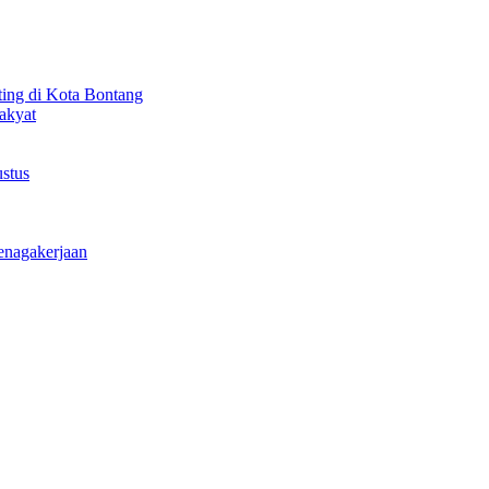
ting di Kota Bontang
akyat
stus
enagakerjaan