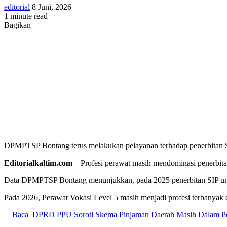
Send
editorial
8 Juni, 2026
an
1 minute read
email
Bagikan
Facebook
X
Skype
Messenger
Messenger
WhatsApp
Telegram
Share
Cetak
via
Email
DPMPTSP Bontang terus melakukan pelayanan terhadap penerbitan SIP
Editorialkaltim.com
– Profesi perawat masih mendominasi penerbitan
Data DPMPTSP Bontang menunjukkan, pada 2025 penerbitan SIP untuk
Pada 2026, Perawat Vokasi Level 5 masih menjadi profesi terbanyak 
Baca
DPRD PPU Soroti Skema Pinjaman Daerah Masih Dalam 