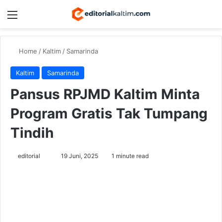
Menu
Switch
Se
Home
/
Kaltim
/
Samarinda
Kaltim
Samarinda
Pansus RPJMD Kaltim Minta
Program Gratis Tak Tumpang
Tindih
Send
editorial
19 Juni, 2025
1 minute read
an
email