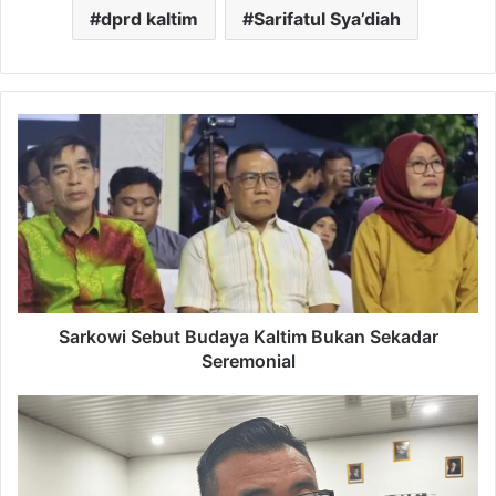
dprd kaltim
Sarifatul Sya’diah
Sarkowi
Sebut
Budaya
Kaltim
Bukan
Sekadar
Seremonial
Sarkowi Sebut Budaya Kaltim Bukan Sekadar
Seremonial
Dispar
Kukar
Apresiasi
HUT