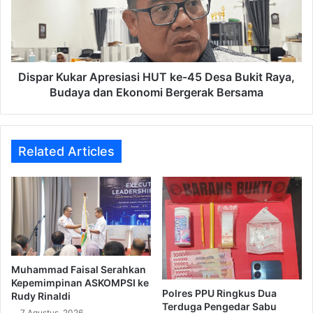
ke-
45
Desa
Bukit
Raya,
Budaya
Dispar Kukar Apresiasi HUT ke-45 Desa Bukit Raya,
dan
Budaya dan Ekonomi Bergerak Bersama
Ekonomi
Bergerak
Bersama
Related Articles
Muhammad Faisal Serahkan
Kepemimpinan ASKOMPSI ke
Polres PPU Ringkus Dua
Rudy Rinaldi
Terduga Pengedar Sabu
7 Agustus, 2026