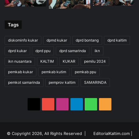
Tags
diskominfo kukar
dpmd kukar
dprd bontang
dprd kaltim
dprd kukar
dprd ppu
dprd samarinda
ikn
ikn nusantara
KALTIM
KUKAR
pemilu 2024
pemkab kukar
pemkab kutim
pemkab ppu
pemkot samarinda
pemprov kaltim
SAMARINDA
X
YouTube
Instagram
Telegram
WhatsApp
RSS
© Copyright 2026, All Rights Reserved |
EditorialKaltim.com
|