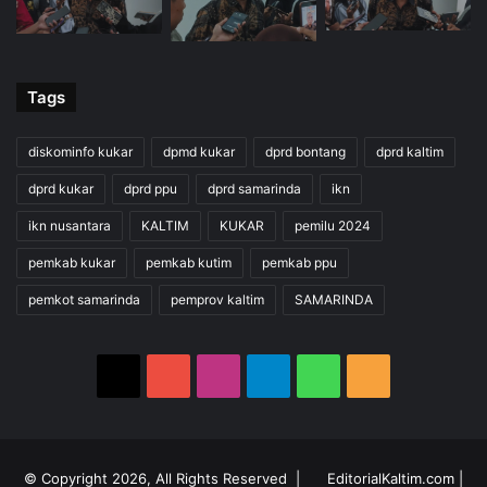
Tags
diskominfo kukar
dpmd kukar
dprd bontang
dprd kaltim
dprd kukar
dprd ppu
dprd samarinda
ikn
ikn nusantara
KALTIM
KUKAR
pemilu 2024
pemkab kukar
pemkab kutim
pemkab ppu
pemkot samarinda
pemprov kaltim
SAMARINDA
X
YouTube
Instagram
Telegram
WhatsApp
RSS
© Copyright 2026, All Rights Reserved |
EditorialKaltim.com
|