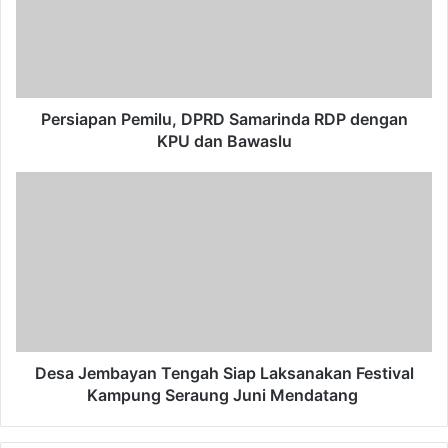
RDP
dengan
KPU
dan
Bawaslu
Persiapan Pemilu, DPRD Samarinda RDP dengan
KPU dan Bawaslu
Desa
Jembayan
Tengah
Siap
Laksanakan
Festival
Kampung
Seraung
Juni
Mendatang
Desa Jembayan Tengah Siap Laksanakan Festival
Kampung Seraung Juni Mendatang