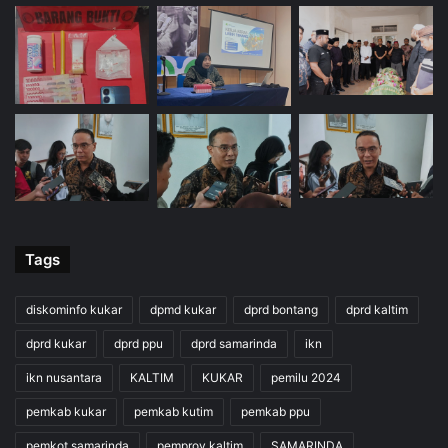
Tags
diskominfo kukar
dpmd kukar
dprd bontang
dprd kaltim
dprd kukar
dprd ppu
dprd samarinda
ikn
ikn nusantara
KALTIM
KUKAR
pemilu 2024
pemkab kukar
pemkab kutim
pemkab ppu
pemkot samarinda
pemprov kaltim
SAMARINDA