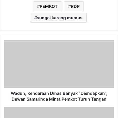
PEMKOT
RDP
sungai karang mumus
Waduh,
Kendaraan
Dinas
Banyak
“Diendapkan”,
Dewan
Samarinda
Minta
Pemkot
Turun
Waduh, Kendaraan Dinas Banyak “Diendapkan”,
Tangan
Dewan Samarinda Minta Pemkot Turun Tangan
Catat!
Beasiswa