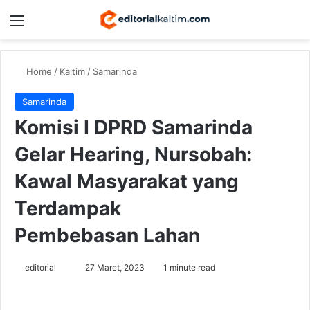
Menu
Switch
Se
Home
/
Kaltim
/
Samarinda
Samarinda
Komisi I DPRD Samarinda
Gelar Hearing, Nursobah:
Kawal Masyarakat yang
Terdampak
Pembebasan Lahan
Send
editorial
27 Maret, 2023
1 minute read
an
email