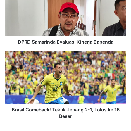
Kinerja
Bapenda
DPRD Samarinda Evaluasi Kinerja Bapenda
Brasil
Comeback!
Tekuk
Jepang
2-
1,
Lolos
ke
16
Besar
Brasil Comeback! Tekuk Jepang 2-1, Lolos ke 16
Besar