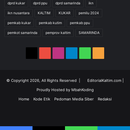
dprd kukar
dprd ppu
dprd samarinda
ikn
ikn nusantara
KALTIM
KUKAR
pemilu 2024
pemkab kukar
pemkab kutim
pemkab ppu
pemkot samarinda
pemprov kaltim
SAMARINDA
X
YouTube
Instagram
Telegram
WhatsApp
RSS
© Copyright 2026, All Rights Reserved |
EditorialKaltim.com
|
Proudly Hosted by
MbahKoding
Home
Kode Etik
Pedoman Media Siber
Redaksi
X
YouTube
Instagram
Telegram
WhatsApp
RSS