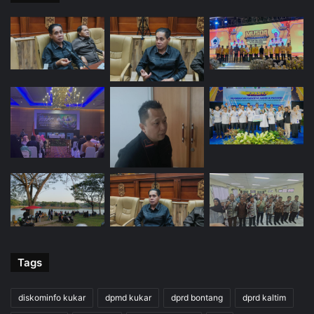
Tags
diskominfo kukar
dpmd kukar
dprd bontang
dprd kaltim