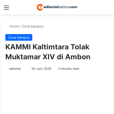
Menu
Switch
Se
Home
/
Zona Kampus
Zona Kampus
KAMMI Kaltimtara Tolak
Muktamar XIV di Ambon
Send
editorial
30 Juni, 2026
2 minutes read
an
email