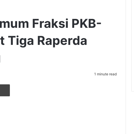
Umum Fraksi PKB-
t Tiga Raperda
g
1 minute read
r
ia Email
Cetak