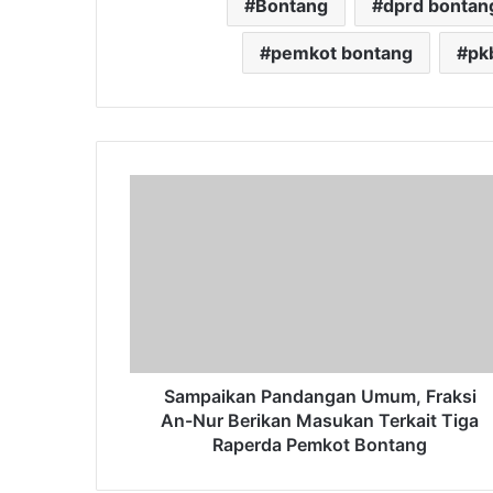
Bontang
dprd bontan
pemkot bontang
pk
Sampaikan
Pandangan
Umum,
Fraksi
An-
Nur
Berikan
Masukan
Terkait
Tiga
Sampaikan Pandangan Umum, Fraksi
Raperda
An-Nur Berikan Masukan Terkait Tiga
Pemkot
Raperda Pemkot Bontang
Bontang