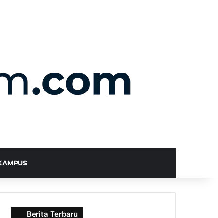
X
YouTube
Instagram
Telegram
WhatsApp
RSS
Random Article
Sidebar
Switch skin
Search for
KAMPUS
Berita Terbaru