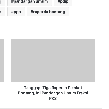
g
pandangan umum
pdip
b
ppp
raperda bontang
Tanggapi
Tiga
Raperda
Pemkot
Bontang,
Ini
Pandangan
Umum
Fraksi
PKS
Tanggapi Tiga Raperda Pemkot
Bontang, Ini Pandangan Umum Fraksi
PKS