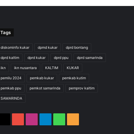
Tags
diskominfo kukar
dpmd kukar
dprd bontang
dprd kaltim
dprd kukar
dprd ppu
dprd samarinda
ikn
ikn nusantara
KALTIM
KUKAR
pemilu 2024
pemkab kukar
pemkab kutim
pemkab ppu
pemkot samarinda
pemprov kaltim
SAMARINDA
X
YouTube
Instagram
Telegram
WhatsApp
RSS