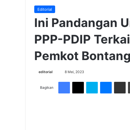
Editorial
Ini Pandangan 
PPP-PDIP Terkai
Pemkot Bontan
Send
editorial
8 Mei, 2023
an
Facebook
X
Skype
Messenge
Share v
email
Bagikan