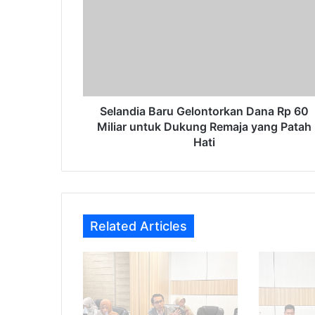
Gelontorkan
Dana
Rp
60
Miliar
untuk
Dukung
Remaja
Selandia Baru Gelontorkan Dana Rp 60
yang
Miliar untuk Dukung Remaja yang Patah
Patah
Hati
Hati
Related Articles