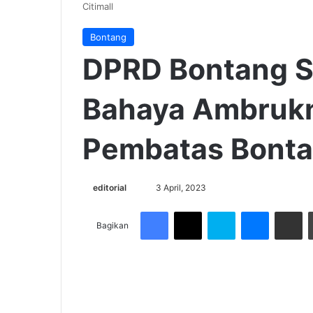
Citimall
Bontang
DPRD Bontang Se
Bahaya Ambruk
Pembatas Bontan
Send
editorial
3 April, 2023
an
Facebook
X
Skype
Messenge
Share v
email
Bagikan