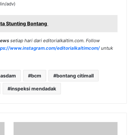
lin/adv)
ta Stunting Bontang
news
setiap hari dari editorialkaltim.com. Follow
tps://www.instagram.com/editorialkaltimcom/
untuk
 hasdam
bcm
bontang citimall
inspeksi mendadak
Pasca
Empat