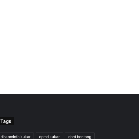
Tags
diskominfo kukar
dpmd kukar
dprd bontang