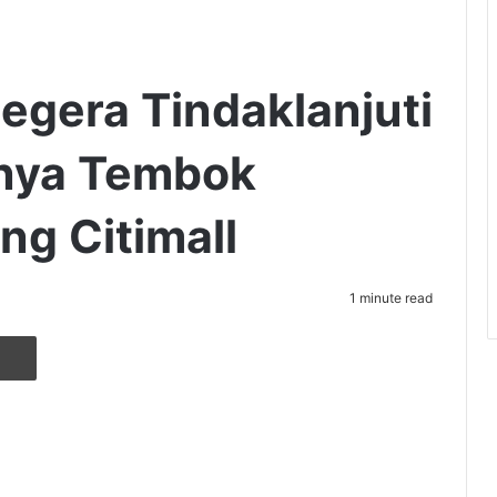
gera Tindaklanjuti
nya Tembok
g Citimall
1 minute read
r
ia Email
Cetak