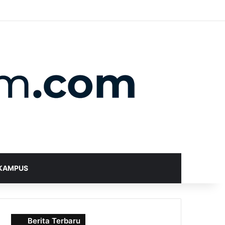
X
YouTube
Instagram
Telegram
WhatsApp
RSS
Random Article
Sidebar
Switch skin
Search for
KAMPUS
Berita Terbaru