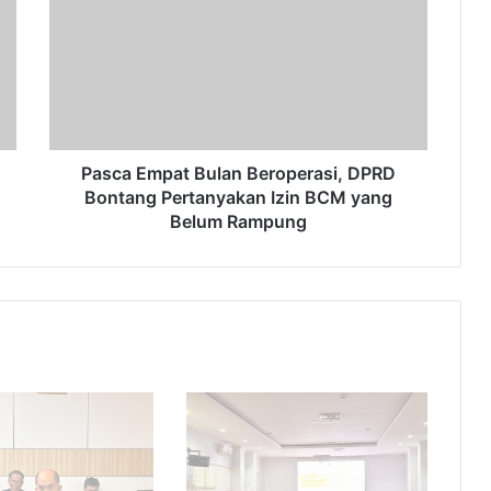
Bulan
Beroperasi,
DPRD
Bontang
Pertanyakan
Izin
BCM
yang
Pasca Empat Bulan Beroperasi, DPRD
Belum
Bontang Pertanyakan Izin BCM yang
Rampung
Belum Rampung