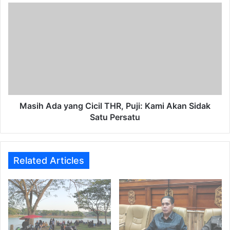
Masih
Ada
yang
Cicil
THR,
Puji:
Kami
Akan
Sidak
Satu
Masih Ada yang Cicil THR, Puji: Kami Akan Sidak
Persatu
Satu Persatu
Related Articles