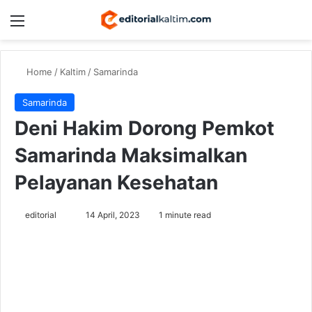
Menu
Switch
Se
Home
/
Kaltim
/
Samarinda
Samarinda
Deni Hakim Dorong Pemkot
Samarinda Maksimalkan
Pelayanan Kesehatan
Send
editorial
14 April, 2023
1 minute read
an
email