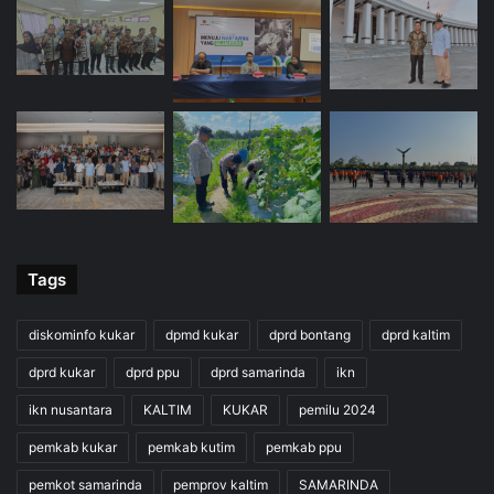
Tags
diskominfo kukar
dpmd kukar
dprd bontang
dprd kaltim
dprd kukar
dprd ppu
dprd samarinda
ikn
ikn nusantara
KALTIM
KUKAR
pemilu 2024
pemkab kukar
pemkab kutim
pemkab ppu
pemkot samarinda
pemprov kaltim
SAMARINDA