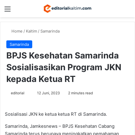
Menu
Switch
Se
Home
/
Kaltim
/
Samarinda
Samarinda
BPJS Kesehatan Samarinda
Sosialisasikan Program JKN
kepada Ketua RT
Send
editorial
12 Juni, 2023
2 minutes read
an
email
Sosialisasi JKN ke ketua ketua RT di Samarinda.
Samarinda, Jamkesnews – BPJS Kesehatan Cabang
Samarinda terus berupaya meningkatkan pemahaman