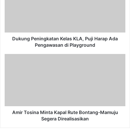
KLA,
Puji
Harap
Ada
Pengawasan
di
Playground
Dukung Peningkatan Kelas KLA, Puji Harap Ada
Pengawasan di Playground
Amir
Tosina
Minta
Kapal
Rute
Bontang-
Mamuju
Segera
Direalisasikan
Amir Tosina Minta Kapal Rute Bontang-Mamuju
Segera Direalisasikan