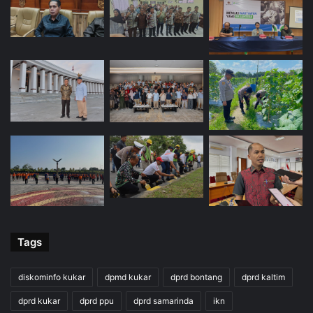
Tags
diskominfo kukar
dpmd kukar
dprd bontang
dprd kaltim
dprd kukar
dprd ppu
dprd samarinda
ikn