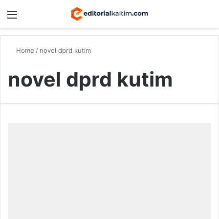
Menu
Switch
S
Home
/
novel dprd kutim
novel dprd kutim