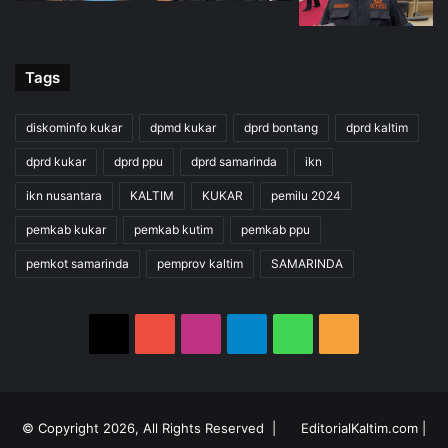
Tags
diskominfo kukar
dpmd kukar
dprd bontang
dprd kaltim
dprd kukar
dprd ppu
dprd samarinda
ikn
ikn nusantara
KALTIM
KUKAR
pemilu 2024
pemkab kukar
pemkab kutim
pemkab ppu
pemkot samarinda
pemprov kaltim
SAMARINDA
X
YouTube
Instagram
Telegram
WhatsApp
RSS
© Copyright 2026, All Rights Reserved |
EditorialKaltim.com
|