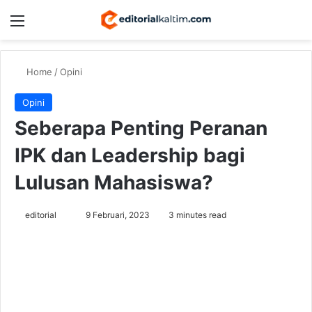
Menu
Switch
Se
Home
/
Opini
Opini
Seberapa Penting Peranan
IPK dan Leadership bagi
Lulusan Mahasiswa?
Send
editorial
9 Februari, 2023
3 minutes read
an
email