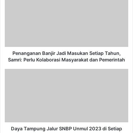
Banjir
Jadi
Masukan
Setiap
Tahun,
Samri:
Perlu
Kolaborasi
Masyarakat
Penanganan Banjir Jadi Masukan Setiap Tahun,
dan
Samri: Perlu Kolaborasi Masyarakat dan Pemerintah
Pemerintah
Daya
Tampung
Jalur
SNBP
Unmul
2023
di
Setiap
Fakultas
hingga
Daya Tampung Jalur SNBP Unmul 2023 di Setiap