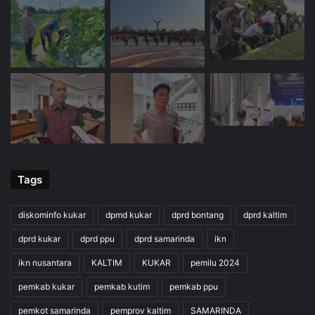
Tags
diskominfo kukar
dpmd kukar
dprd bontang
dprd kaltim
dprd kukar
dprd ppu
dprd samarinda
ikn
ikn nusantara
KALTIM
KUKAR
pemilu 2024
pemkab kukar
pemkab kutim
pemkab ppu
pemkot samarinda
pemprov kaltim
SAMARINDA