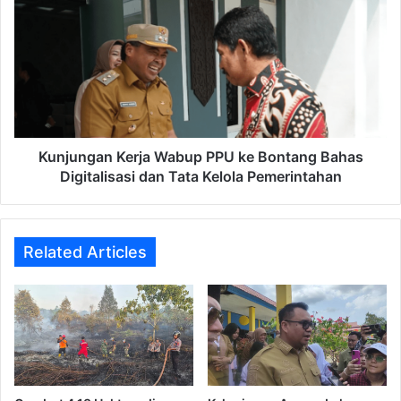
Kerja
Wabup
PPU
ke
Bontang
Bahas
Digitalisasi
dan
Tata
Kunjungan Kerja Wabup PPU ke Bontang Bahas
Kelola
Digitalisasi dan Tata Kelola Pemerintahan
Pemerintahan
Related Articles