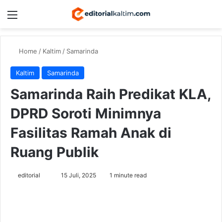
Menu
Switch
Se
Home
/
Kaltim
/
Samarinda
Kaltim
Samarinda
Samarinda Raih Predikat KLA,
DPRD Soroti Minimnya
Fasilitas Ramah Anak di
Ruang Publik
Send
editorial
15 Juli, 2025
1 minute read
an
email