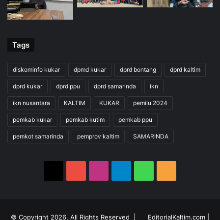
Tags
diskominfo kukar
dpmd kukar
dprd bontang
dprd kaltim
dprd kukar
dprd ppu
dprd samarinda
ikn
ikn nusantara
KALTIM
KUKAR
pemilu 2024
pemkab kukar
pemkab kutim
pemkab ppu
pemkot samarinda
pemprov kaltim
SAMARINDA
X
YouTube
Instagram
Telegram
WhatsApp
RSS
© Copyright 2026, All Rights Reserved |
EditorialKaltim.com
|