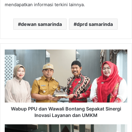
mendapatkan informasi terkini lainnya.
dewan samarinda
dprd samarinda
Wabup
PPU
dan
Wawali
Bontang
Sepakat
Sinergi
Inovasi
Layanan
dan
Wabup PPU dan Wawali Bontang Sepakat Sinergi
UMKM
Inovasi Layanan dan UMKM
Kunjungan