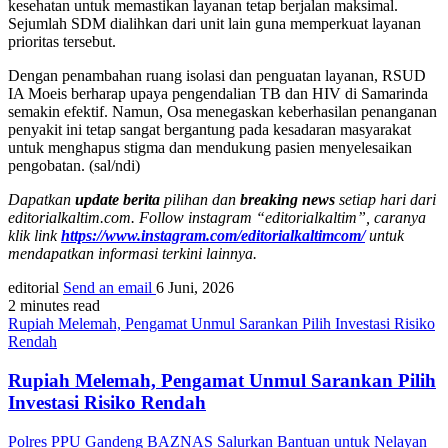
kesehatan untuk memastikan layanan tetap berjalan maksimal.
Sejumlah SDM dialihkan dari unit lain guna memperkuat layanan
prioritas tersebut.
Dengan penambahan ruang isolasi dan penguatan layanan, RSUD
IA Moeis berharap upaya pengendalian TB dan HIV di Samarinda
semakin efektif. Namun, Osa menegaskan keberhasilan penanganan
penyakit ini tetap sangat bergantung pada kesadaran masyarakat
untuk menghapus stigma dan mendukung pasien menyelesaikan
pengobatan. (sal/ndi)
Dapatkan
update berita
pilihan dan
breaking news
setiap hari dari
editorialkaltim.com. Follow instagram “editorialkaltim”, caranya
klik link
https://www.instagram.com/editorialkaltimcom/
untuk
mendapatkan informasi terkini lainnya.
editorial
Send an email
6 Juni, 2026
2 minutes read
Rupiah Melemah, Pengamat Unmul Sarankan Pilih Investasi Risiko
Rendah
Rupiah Melemah, Pengamat Unmul Sarankan Pilih
Investasi Risiko Rendah
Polres PPU Gandeng BAZNAS Salurkan Bantuan untuk Nelayan