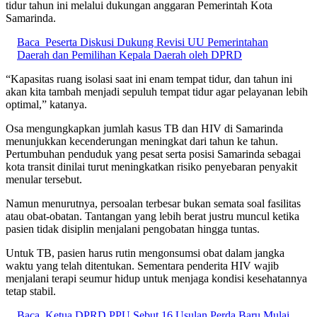
tidur tahun ini melalui dukungan anggaran Pemerintah Kota
Samarinda.
Baca
Peserta Diskusi Dukung Revisi UU Pemerintahan
Daerah dan Pemilihan Kepala Daerah oleh DPRD
“Kapasitas ruang isolasi saat ini enam tempat tidur, dan tahun ini
akan kita tambah menjadi sepuluh tempat tidur agar pelayanan lebih
optimal,” katanya.
Osa mengungkapkan jumlah kasus TB dan HIV di Samarinda
menunjukkan kecenderungan meningkat dari tahun ke tahun.
Pertumbuhan penduduk yang pesat serta posisi Samarinda sebagai
kota transit dinilai turut meningkatkan risiko penyebaran penyakit
menular tersebut.
Namun menurutnya, persoalan terbesar bukan semata soal fasilitas
atau obat-obatan. Tantangan yang lebih berat justru muncul ketika
pasien tidak disiplin menjalani pengobatan hingga tuntas.
Untuk TB, pasien harus rutin mengonsumsi obat dalam jangka
waktu yang telah ditentukan. Sementara penderita HIV wajib
menjalani terapi seumur hidup untuk menjaga kondisi kesehatannya
tetap stabil.
Baca
Ketua DPRD PPU Sebut 16 Usulan Perda Baru Mulai