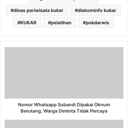
dinas pariwisata kukar
diskominfo kukar
KUKAR
pelatihan
pokdarwis
Nomor
Whatsapp
Subandi
Dipakai
Oknum
Berutang,
Warga
Diminta
Tidak
Percaya
Nomor Whatsapp Subandi Dipakai Oknum
Berutang, Warga Diminta Tidak Percaya
Pembelajaran