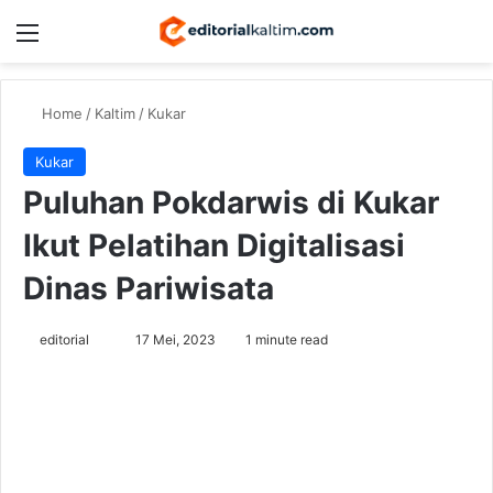
Menu
Switch
Se
Home
/
Kaltim
/
Kukar
Kukar
Puluhan Pokdarwis di Kukar
Ikut Pelatihan Digitalisasi
Dinas Pariwisata
Send
editorial
17 Mei, 2023
1 minute read
an
email