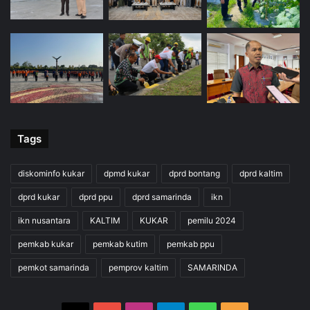
Tags
diskominfo kukar
dpmd kukar
dprd bontang
dprd kaltim
dprd kukar
dprd ppu
dprd samarinda
ikn
ikn nusantara
KALTIM
KUKAR
pemilu 2024
pemkab kukar
pemkab kutim
pemkab ppu
pemkot samarinda
pemprov kaltim
SAMARINDA