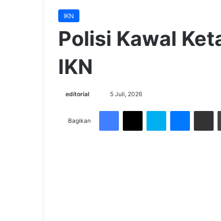
IKN
Polisi Kawal Ket
IKN
Send
editorial
5 Juli, 2026
an
Facebook
X
Skype
Messenge
Share v
email
Bagikan