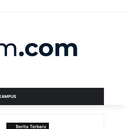
X
YouTube
Instagram
Telegram
WhatsApp
RSS
Random Article
Sidebar
Switch skin
Search for
KAMPUS
Berita Terbaru