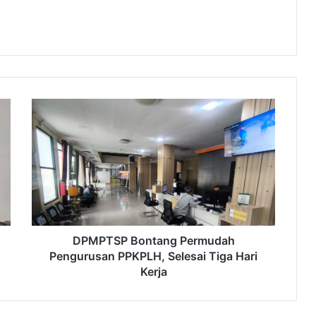
DPMPTSP
Bontang
Permudah
Pengurusan
PPKPLH,
Selesai
Tiga
Hari
Kerja
DPMPTSP Bontang Permudah
Pengurusan PPKPLH, Selesai Tiga Hari
Kerja