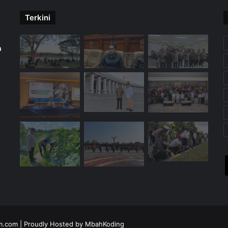
Terkini
m
X
YouTube
Instagra
Tele
W
im.com
| Proudly Hosted by
MbahKoding