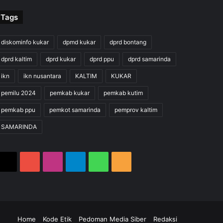
Tags
diskominfo kukar
dpmd kukar
dprd bontang
dprd kaltim
dprd kukar
dprd ppu
dprd samarinda
ikn
ikn nusantara
KALTIM
KUKAR
pemilu 2024
pemkab kukar
pemkab kutim
pemkab ppu
pemkot samarinda
pemprov kaltim
SAMARINDA
X
YouTube
Instagram
Telegram
WhatsApp
RSS
m
gram
hatsApp
RSS
Home
Kode Etik
Pedoman Media Siber
Redaksi