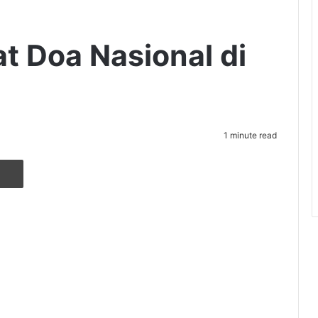
at Doa Nasional di
1 minute read
r
ia Email
Cetak