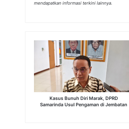
mendapatkan informasi terkini lainnya.
Kasus
Bunuh
Diri
Marak,
DPRD
Samarinda
Usul
Pengaman
di
Jembatan
Kasus Bunuh Diri Marak, DPRD
Samarinda Usul Pengaman di Jembatan