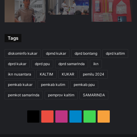
Tags
diskominfo kukar
dpmd kukar
dprd bontang
dprd kaltim
dprd kukar
dprd ppu
dprd samarinda
ikn
ikn nusantara
KALTIM
KUKAR
pemilu 2024
pemkab kukar
pemkab kutim
pemkab ppu
pemkot samarinda
pemprov kaltim
SAMARINDA
X
YouTube
Instagram
Telegram
WhatsApp
RSS