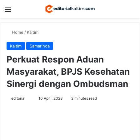
Menu
Switch
Se
Home
/
Kaltim
Kaltim
Samarinda
Perkuat Respon Aduan
Masyarakat, BPJS Kesehatan
Sinergi dengan Ombudsman
Send
editorial
10 April, 2023
2 minutes read
an
email