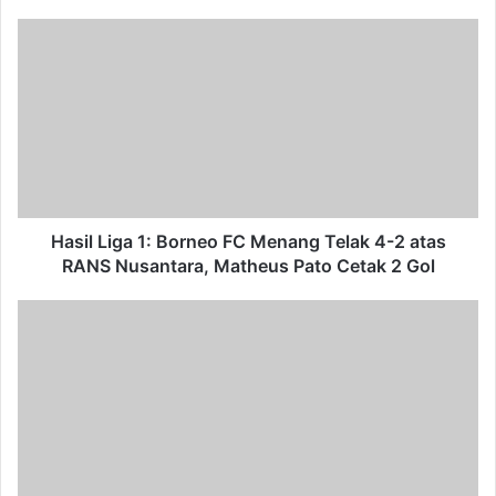
Hasil
Liga
1:
Borneo
FC
Menang
Telak
4-
2
atas
Hasil Liga 1: Borneo FC Menang Telak 4-2 atas
RANS
RANS Nusantara, Matheus Pato Cetak 2 Gol
Nusantara,
Matheus
Kunjungan
Pato
DPRD
Cetak
Bontang
2
ke
Gol
Komisi
V
DPR
RI,