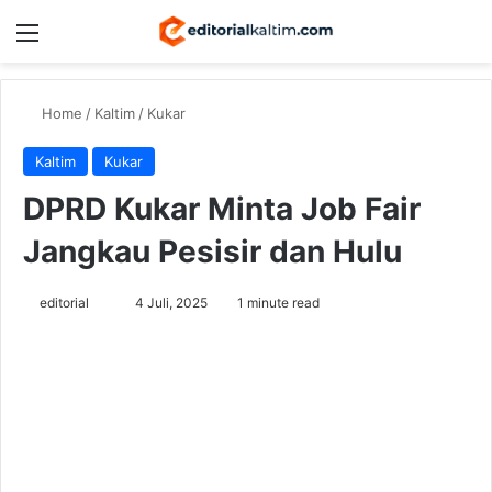
Menu
Switch
Se
Home
/
Kaltim
/
Kukar
Kaltim
Kukar
DPRD Kukar Minta Job Fair
Jangkau Pesisir dan Hulu
Send
editorial
4 Juli, 2025
1 minute read
an
email