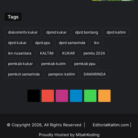
Tags
diskominfo kukar
dpmd kukar
dprd bontang
dprd kaltim
dprd kukar
dprd ppu
dprd samarinda
ikn
ikn nusantara
KALTIM
KUKAR
pemilu 2024
pemkab kukar
pemkab kutim
pemkab ppu
pemkot samarinda
pemprov kaltim
SAMARINDA
X
YouTube
Instagram
Telegram
WhatsApp
RSS
© Copyright 2026, All Rights Reserved |
EditorialKaltim.com
|
Proudly Hosted by
MbahKoding