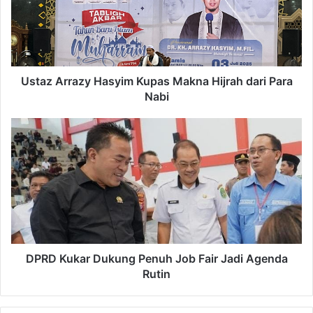
Makna
Hijrah
dari
Para
Nabi
Ustaz Arrazy Hasyim Kupas Makna Hijrah dari Para
Nabi
DPRD
Kukar
Dukung
Penuh
Job
Fair
Jadi
Agenda
Rutin
DPRD Kukar Dukung Penuh Job Fair Jadi Agenda
Rutin