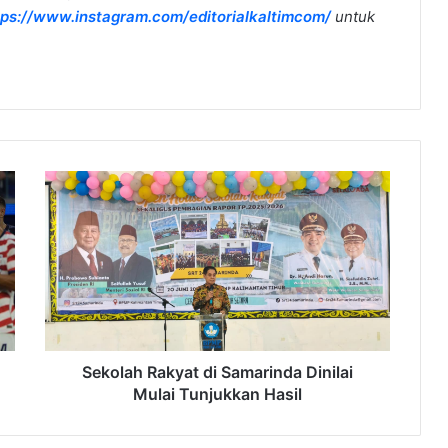
tps://www.instagram.com/editorialkaltimcom/
untuk
Sekolah
Rakyat
di
Samarinda
Dinilai
Mulai
Tunjukkan
Hasil
Sekolah Rakyat di Samarinda Dinilai
Mulai Tunjukkan Hasil