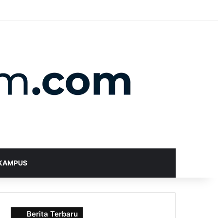
X
YouTube
Instagram
Telegram
WhatsApp
RSS
Random Article
Sidebar
Switch skin
Search for
KAMPUS
Berita Terbaru