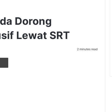
da Dorong
usif Lewat SRT
2 minutes read
r
ia Email
Cetak