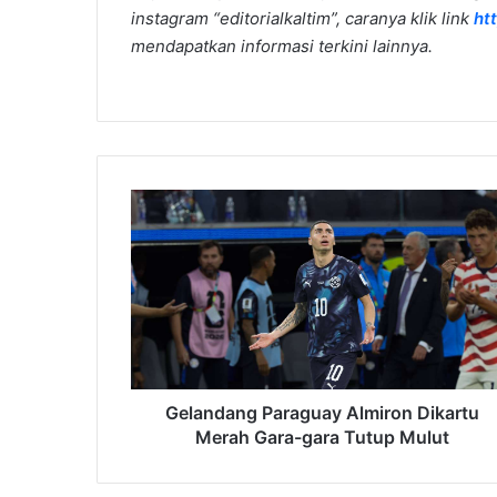
instagram “editorialkaltim”, caranya klik link
ht
mendapatkan informasi terkini lainnya.
Gelandang
Paraguay
Almiron
Dikartu
Merah
Gara-
gara
Tutup
Mulut
Gelandang Paraguay Almiron Dikartu
Merah Gara-gara Tutup Mulut