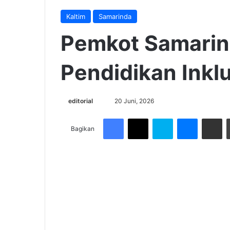
Kaltim
Samarinda
Pemkot Samarin
Pendidikan Inkl
Send
editorial
20 Juni, 2026
an
Facebook
X
Skype
Messenge
Share v
email
Bagikan