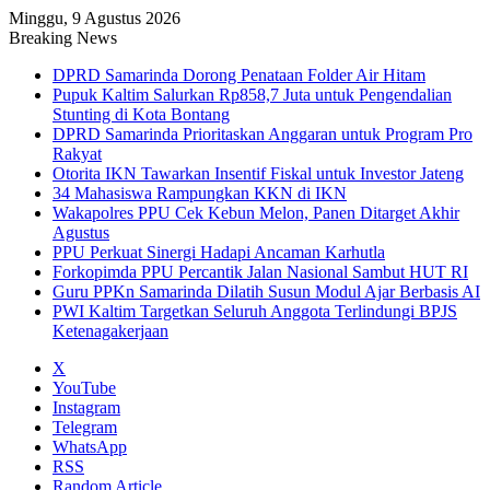
Minggu, 9 Agustus 2026
Breaking News
DPRD Samarinda Dorong Penataan Folder Air Hitam
Pupuk Kaltim Salurkan Rp858,7 Juta untuk Pengendalian
Stunting di Kota Bontang
DPRD Samarinda Prioritaskan Anggaran untuk Program Pro
Rakyat
Otorita IKN Tawarkan Insentif Fiskal untuk Investor Jateng
34 Mahasiswa Rampungkan KKN di IKN
Wakapolres PPU Cek Kebun Melon, Panen Ditarget Akhir
Agustus
PPU Perkuat Sinergi Hadapi Ancaman Karhutla
Forkopimda PPU Percantik Jalan Nasional Sambut HUT RI
Guru PPKn Samarinda Dilatih Susun Modul Ajar Berbasis AI
PWI Kaltim Targetkan Seluruh Anggota Terlindungi BPJS
Ketenagakerjaan
X
YouTube
Instagram
Telegram
WhatsApp
RSS
Random Article