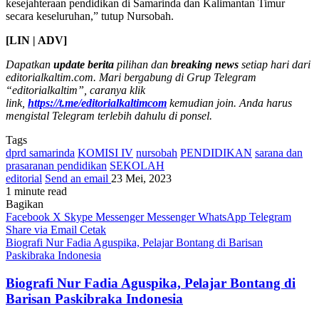
kesejahteraan pendidikan di Samarinda dan Kalimantan Timur
secara keseluruhan,” tutup Nursobah.
[LIN | ADV]
Dapatkan
update berita
pilihan dan
breaking news
setiap hari dari
editorialkaltim.com. Mari bergabung di Grup Telegram
“editorialkaltim”, caranya klik
link,
https://t.me/editorialkaltimcom
kemudian join. Anda harus
mengistal Telegram terlebih dahulu di ponsel.
Tags
dprd samarinda
KOMISI IV
nursobah
PENDIDIKAN
sarana dan
prasaranan pendidikan
SEKOLAH
editorial
Send an email
23 Mei, 2023
1 minute read
Bagikan
Facebook
X
Skype
Messenger
Messenger
WhatsApp
Telegram
Share via Email
Cetak
Biografi Nur Fadia Aguspika, Pelajar Bontang di Barisan
Paskibraka Indonesia
Biografi Nur Fadia Aguspika, Pelajar Bontang di
Barisan Paskibraka Indonesia