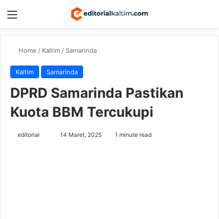
Menu
Switch
Se
Home
/
Kaltim
/
Samarinda
Kaltim
Samarinda
DPRD Samarinda Pastikan
Kuota BBM Tercukupi
Send
editorial
14 Maret, 2025
1 minute read
an
email