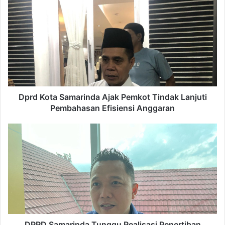
Dprd
Kota
Samarinda
Ajak
Pemkot
Tindak
Lanjuti
Pembahasan
Efisiensi
Anggaran
Dprd Kota Samarinda Ajak Pemkot Tindak Lanjuti
Pembahasan Efisiensi Anggaran
DPRD
Samarinda
Tunggu
Realisasi
Penertiban
Pertamini
DPRD Samarinda Tunggu Realisasi Penertiban