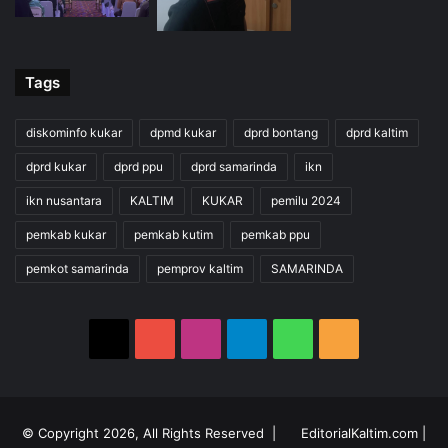
Tags
diskominfo kukar
dpmd kukar
dprd bontang
dprd kaltim
dprd kukar
dprd ppu
dprd samarinda
ikn
ikn nusantara
KALTIM
KUKAR
pemilu 2024
pemkab kukar
pemkab kutim
pemkab ppu
pemkot samarinda
pemprov kaltim
SAMARINDA
X
YouTube
Instagram
Telegram
WhatsApp
RSS
© Copyright 2026, All Rights Reserved |
EditorialKaltim.com
|