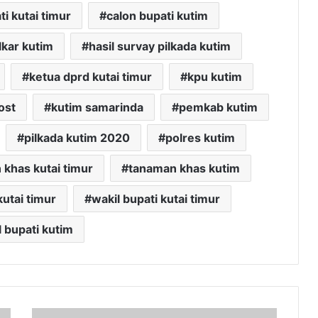
ti kutai timur
calon bupati kutim
lkar kutim
hasil survay pilkada kutim
ketua dprd kutai timur
kpu kutim
ost
kutim samarinda
pemkab kutim
pilkada kutim 2020
polres kutim
khas kutai timur
tanaman khas kutim
utai timur
wakil bupati kutai timur
l bupati kutim
Tingkatkan