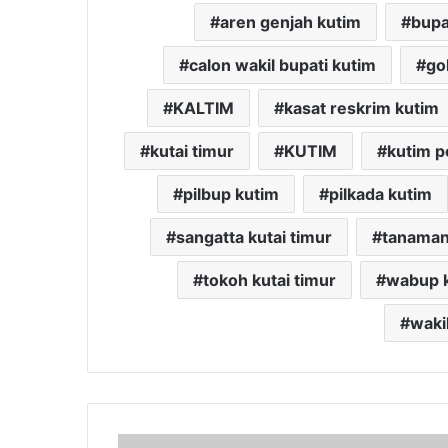
aren genjah kutim
bupa
calon wakil bupati kutim
go
KALTIM
kasat reskrim kutim
kutai timur
KUTIM
kutim p
pilbup kutim
pilkada kutim
sangatta kutai timur
tanaman 
tokoh kutai timur
wabup k
waki
Konsultasi