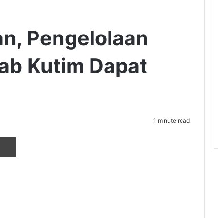
an, Pengelolaan
b Kutim Dapat
1 minute read
r
ia Email
Cetak