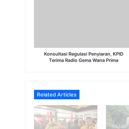
Regulasi
Penyiaran,
KPID
Terima
Radio
Gema
Wana
Prima
Konsultasi Regulasi Penyiaran, KPID
Terima Radio Gema Wana Prima
Related Articles