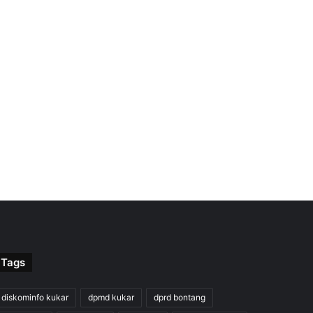
Tags
diskominfo kukar
dpmd kukar
dprd bontang