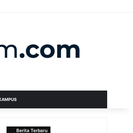
X
YouTube
Instagram
Telegram
WhatsApp
RSS
Random Article
Sidebar
Switch skin
Search for
KAMPUS
Berita Terbaru