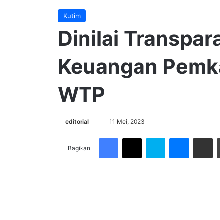
Kutim
Dinilai Transpar
Keuangan Pemka
WTP
Send
editorial
11 Mei, 2023
an
Facebook
X
Skype
Messenge
Share v
email
Bagikan